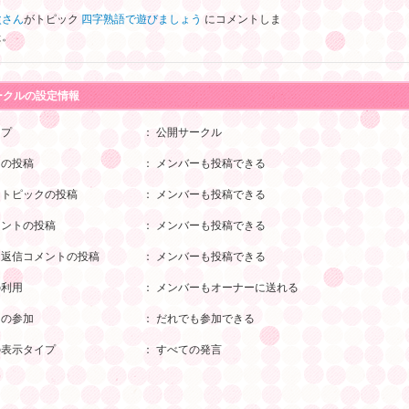
次
さん
がトピック
四字熟語で遊びましょう
にコメントしま
た。
ークルの設定情報
イプ
： 公開サークル
クの投稿
： メンバーも投稿できる
きトピックの投稿
： メンバーも投稿できる
メントの投稿
： メンバーも投稿できる
き返信コメントの投稿
： メンバーも投稿できる
の利用
： メンバーもオーナーに送れる
ーの参加
： だれでも参加できる
の表示タイプ
： すべての発言