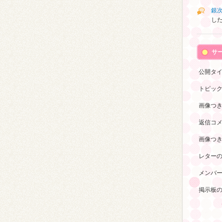
銀
し
サ
公開タ
トピッ
画像つ
返信コ
画像つ
レター
メンバ
掲示板