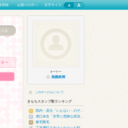
A
規登録
お困りの方へ
文字サイズ
に入る
レター
オーナー
抱腹絶倒
このサークルについて
きもちスタンプ数ランキング
院内・及位「いんない・のぞ…
虎口余生「非常に危険な状況…
癖毛剛毛
丁半博打さあはったはった貼…