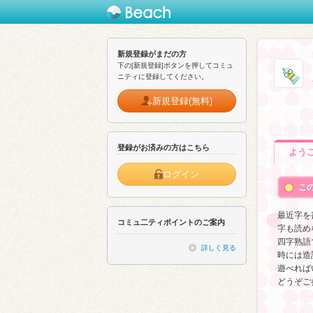
新規登録がまだの方
下の[新規登録]ボタンを押してコミュ
ニティに登録してください。
新規登録(無料)
登録がお済みの方はこちら
よう
ログイン
こ
最近字を
コミュ二ティポイントのご案内
字も読め
四字熟語
詳しく見る
時には造
遊べれば
どうぞご