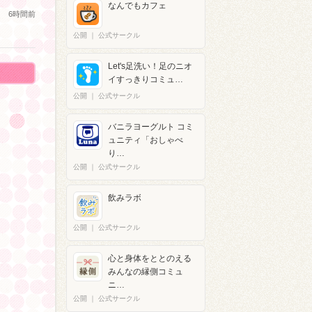
なんでもカフェ
6時間前
公開
｜
公式サークル
Let's足洗い！足のニオ
イすっきりコミュ…
公開
｜
公式サークル
バニラヨーグルト コミ
ュニティ「おしゃべ
り…
公開
｜
公式サークル
飲みラボ
公開
｜
公式サークル
心と身体をととのえる
みんなの縁側コミュ
ニ…
公開
｜
公式サークル