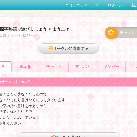
コミュニティトップ
ログイン
新
四字熟語で遊びましょう
>
ようこそ
チャット
公開
｜
メンバー数:59人
サークルに参加する
こそ
掲示板
チャット
アルバム
メンバー
のサークルについて
書くことが少なくなったので
なくなったり書けなくなってきています
で字の持つ意味を考えながら
語でも構わないので
いいなーと思っています
参加ください