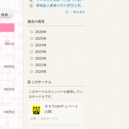
果物盗人農家の方の苦労も気…
一覧を見る
検索
過去の発言
2026年
2025年
45分前
2024年
2023年
2022年
2021年
3時間前
2020年
近くのサークル
4時間前
このサークルのメンバーが参加してい
るサークルです。
タカラcanチューハイ
の間
5時間前
公開
｜
公式サークル