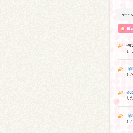
サーク
最
抱
し
山
し
銀
し
山
し