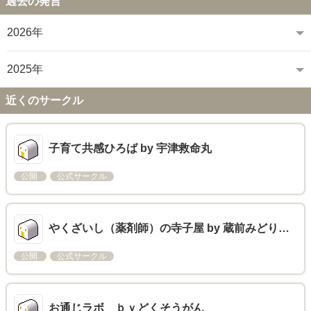
過去の発言
2026年
2025年
近くのサークル
子育て共感ひろば by 宇津救命丸
公開
公式サークル
やくざいし（薬剤師）の寺子屋 by 蔵前みどり…
公開
公式サークル
お通じラボ ｂｙどくそうがん