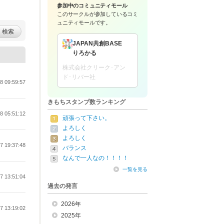
参加中のコミュニティモール
このサークルが参加している
コミ
ュニティモールです。
検索
JAPAN共創BASE
りろかる
株式会社クリーク･アン
ド･リバー社
8 09:59:57
きもちスタンプ数ランキング
8 05:51:12
頑張って下さい。
よろしく
よろしく
7 19:37:48
バランス
なんで一人なの！！！！
一覧を見る
7 13:51:04
過去の発言
2026年
7 13:19:02
2025年