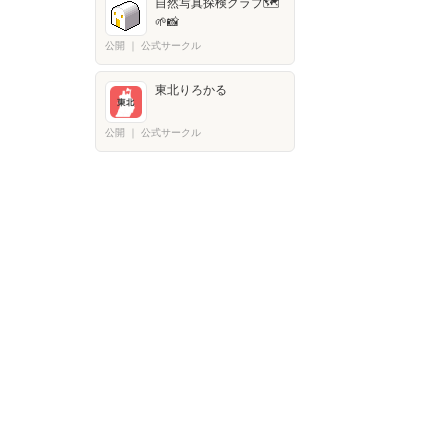
自然写真探検クラブ🗺️
🌱📸
公開
｜
公式サークル
東北りろかる
公開
｜
公式サークル
icon
このページのトップに戻る