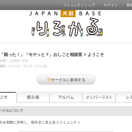
コミュニティトップ
ログイン
新
「困った！」「モヤッと？」おしごと相談室
>
ようこそ
公開
｜
公式サークル
運営：
クリーク・アンド・リバー社
サークルに参加する
ークルについて
みを気軽に共有し、前向きに支え合うコミュニティ