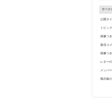
サーク
公開タ
トピッ
画像つ
返信コ
画像つ
レター
メンバ
掲示板