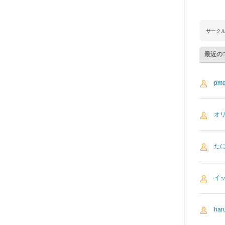
サーク
最近の
pmq
オ
た
イ
har