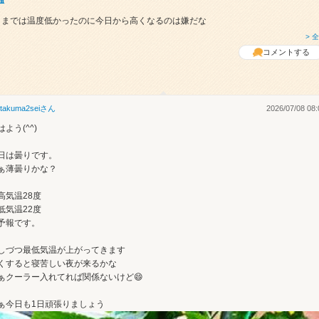
日までは温度低かったのに今日から高くなるのは嫌だな
> 
コメントする
takuma2sei
さん
2026/07/08 08:
はよう(^^)
日は曇りです。
ぁ薄曇りかな？
高気温28度
低気温22度
予報です。
しづつ最低気温が上がってきます
くすると寝苦しい夜が来るかな
ぁクーラー入れてれば関係ないけど😄
ぁ今日も1日頑張りましょう