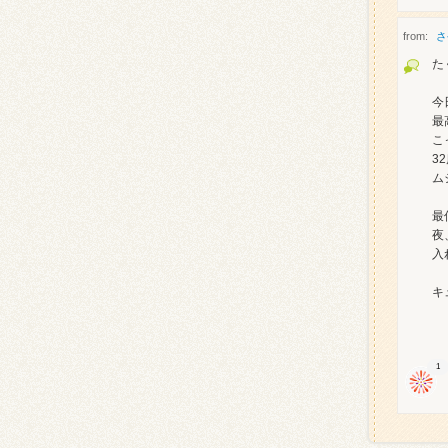
from:
さ
た
今
最
こ
3
ム
最
夜
入
キ
1