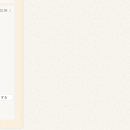
22:36
︙
トする