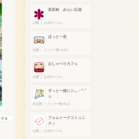
富田林 みらい広場
公開
｜
公式サークル
ほっと一息
公開
｜
メンバー数:114人
おしゃべりカフェ
公開
｜
公式サークル
ずっと一緒に☆.｡.：*･ﾟ
☆
非公開
｜
メンバー数:91人
フェムトークコミュニ
トする
ティ
公開
｜
公式サークル