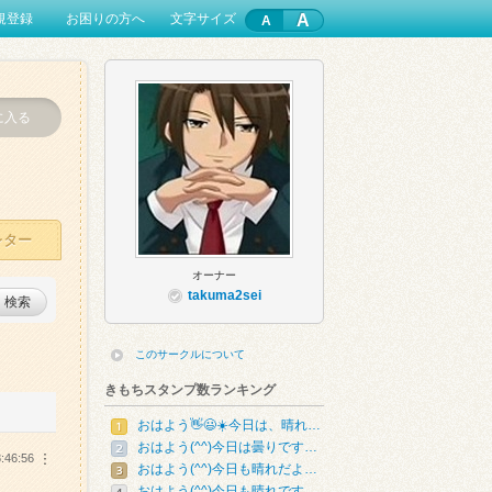
A
規登録
お困りの方へ
文字サイズ
に入る
レター
オーナー
takuma2sei
検索
このサークルについて
きもちスタンプ数ランキング
おはよう👋😃☀️今日は、晴れ…
おはよう(^^)今日は曇りです…
:46:56
︙
おはよう(^^)今日も晴れだよ…
おはよう(^^)今日も晴れです…