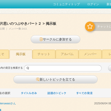
コミュニティトップ
ログイン
新
片思いのつぶやきパート２
>
掲示板
チャット
公開
｜
メンバー数:14人
サークルに参加する
こそ
掲示板
チャット
アルバム
メンバー
ル内の発言を検索する
新しいトピックを立てる
uteruwasi
さん
2025/06/04 08
温