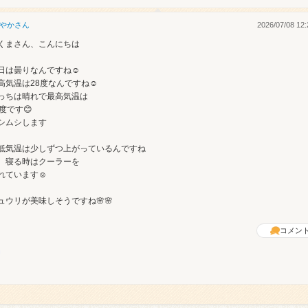
やか
さん
2026/07/08 12:
くまさん、こんにちは
日は曇りなんですね☺️
高気温は28度なんですね☺️
っちは晴れで最高気温は
2度です😊
シムシします
低気温は少しずつ上がっているんですね
、寝る時はクーラーを
れています☺️
ュウリが美味しそうですね🌸🌸
コメン