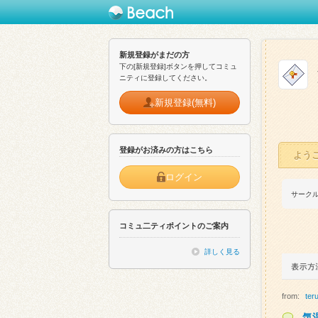
新規登録がまだの方
下の[新規登録]ボタンを押してコミュ
ニティに登録してください。
新規登録(無料)
登録がお済みの方はこちら
よう
ログイン
サーク
コミュ二ティポイントのご案内
詳しく見る
from:
ter
気