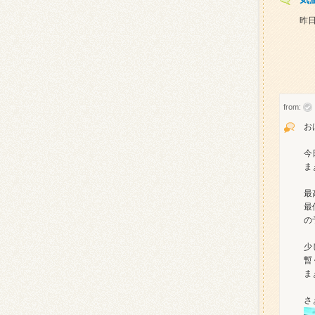
昨
from:
お
今
ま
最
最
の
少
暫
ま
さ