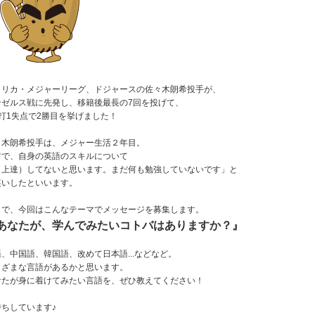
メリカ・メジャーリーグ、ドジャースの佐々木朗希投手が、
ンゼルス戦に先発し、移籍後最長の7回を投げて、
安打1失点で2勝目を挙げました！
々木朗希投手は、メジャー生活２年目。
材で、自身の英語のスキルについて
（上達）してないと思います。まだ何も勉強していないです」と
笑いしたといいます。
こで、今回はこんなテーマでメッセージを募集します。
あなたが、学んでみたいコトバはありますか？』
、中国語、韓国語、改めて日本語...などなど。
まざまな言語があるかと思います。
なたが身に着けてみたい言語を、ぜひ教えてください！
待ちしています♪