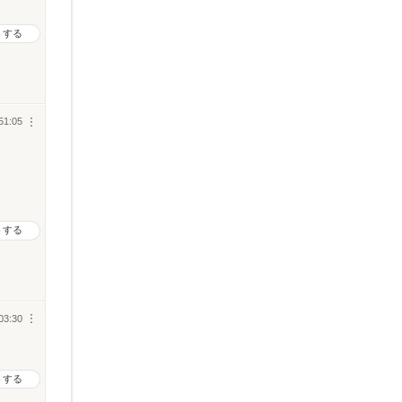
トする
51:05
︙
トする
03:30
︙
トする