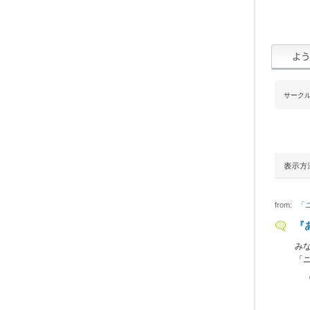
サーク
from:
「
『
み
「