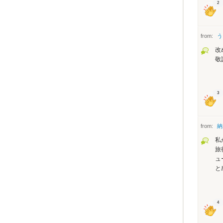
2
from:
う
改
敬
3
from:
納
私
旅
ュ
と
4