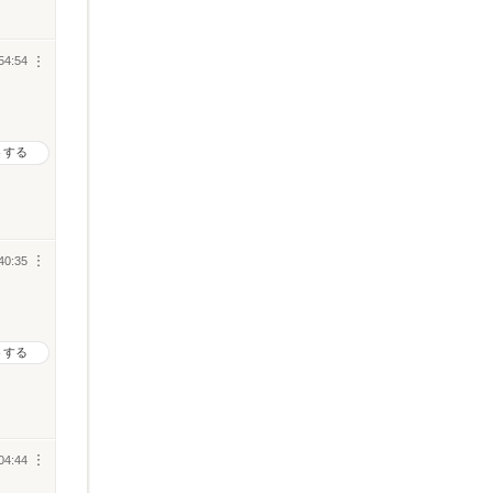
54:54
︙
トする
40:35
︙
トする
04:44
︙