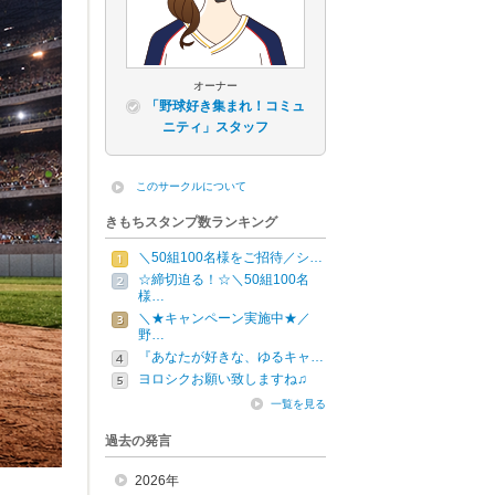
オーナー
「野球好き集まれ！コミュ
ニティ」スタッフ
このサークルについて
きもちスタンプ数ランキング
＼50組100名様をご招待／シ…
☆締切迫る！☆＼50組100名
様…
＼★キャンペーン実施中★／
野…
『あなたが好きな、ゆるキャ…
ヨロシクお願い致しますね♫
一覧を見る
過去の発言
2026年