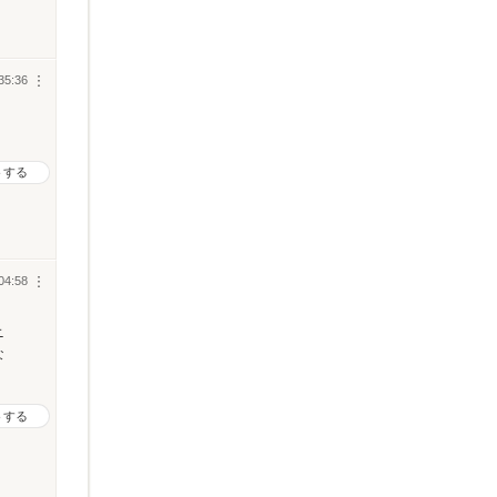
35:36
︙
トする
04:58
︙
ニ
な
トする