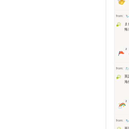
from:
ち
ま
悔
2
from:
た
英
海
2
from:
ち
英