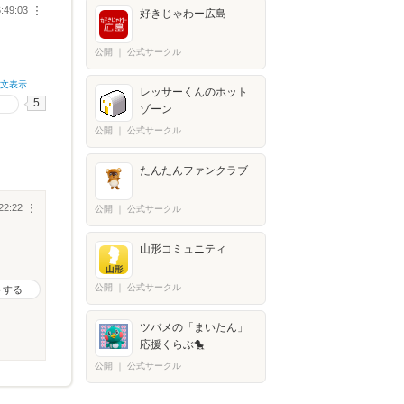
:49:03
︙
好きじゃわー広島
公開
｜
公式サークル
全文表示
レッサーくんのホット
5
る
ゾーン
公開
｜
公式サークル
たんたんファンクラブ
22:22
︙
公開
｜
公式サークル
山形コミュニティ
公開
｜
公式サークル
トする
ツバメの「まいたん」
応援くらぶ🐤
公開
｜
公式サークル