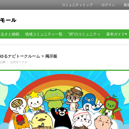
コミュニティトップ
ログイン
新
ふるさと納税
地域コミュニティ一覧
“絆”のコミュニティ
基本ガイド
ゆるナビトークルーム
>
掲示板
公開
｜
公式サークル