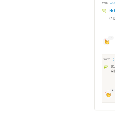
from:
の
ゆ
ゆ
2
from:
う
覚
全
2