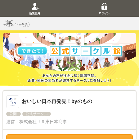
新規登録
ログイン
おいしい日本再発見！byのもの
公開
公式サークル
運営：
株式会社ＪＲ東日本商事