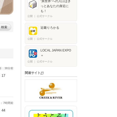
”異世界”への入口はき
っとあなたの身近に
も！
公開
｜
公式サークル
検索
近畿りろかる
公開
｜
公式サークル
LOCAL JAPAN EXPO
＋​
公開
｜
公式サークル
新：38分前
関連サイト
17
：7時間前
44