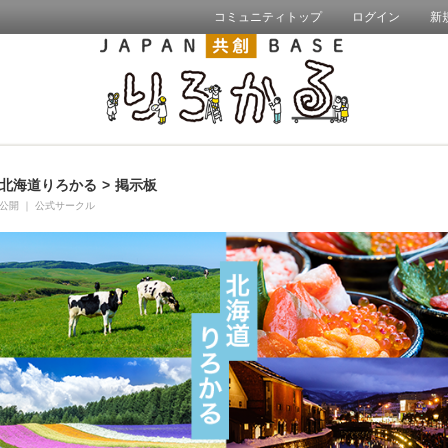
コミュニティトップ
ログイン
新
北海道りろかる
>
掲示板
公開
｜
公式サークル