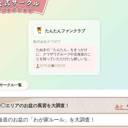
たんたんファンクラブ
株式会社クワザワ
たぬきの「たんたん」をきっかけ
に、クワザワグループや北海道のこ
とを知っていただけたら嬉しいなと
いう思いで、この場所をはじめまし
2376
名
2300
件
た。みなさんが
サークル一覧
〇〇エリアのお盆の風習を大調査！
あと
海道のお盆の「わが家ルール」を大調査！