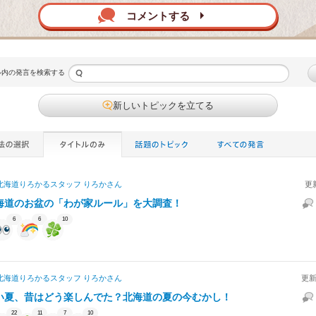
コメントする
ル内の発言を検索する
新しいトピックを立てる
北海道りろかるスタッフ りろか
さん
更
海道のお盆の「わが家ルール」を大調査！
6
6
10
北海道りろかるスタッフ りろか
さん
更新
い夏、昔はどう楽しんでた？北海道の夏の今むかし！
22
11
7
10