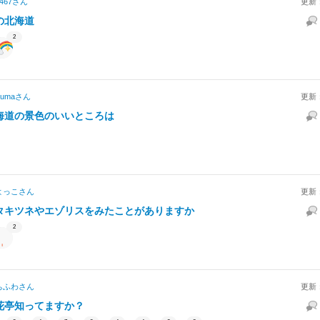
467
さん
更新
の北海道
2
kuma
さん
更新
海道の景色のいいところは
よっこ
さん
更新
タキツネやエゾリスをみたことがありますか
2
ちふわ
さん
更新
花亭知ってますか？