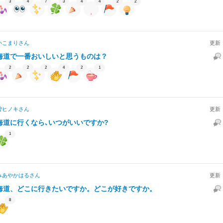
3
4
7
3
4
4
2
2
いこまり
さん
更新
海道で一番おいしいと思うものは？
2
2
2
4
2
1
曽ヒノキ
さん
更新
海道に行くなら､いつがいいですか?
1
みあやかはる
さん
更新
海道、どこに行きたいですか。どこが好きですか。
8