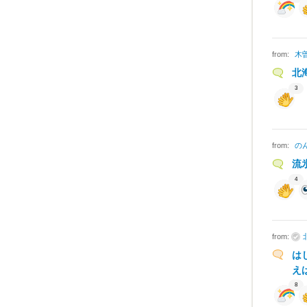
from:
木
北
3
from:
の
流
4
from:
は
え
8