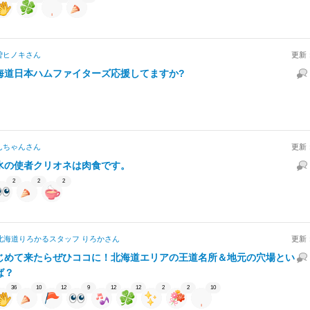
曽ヒノキ
さん
更新
海道日本ハムファイターズ応援してますか?
んちゃん
さん
更新
氷の使者クリオネは肉食です。
2
2
2
北海道りろかるスタッフ りろか
さん
更新
じめて来たらぜひココに！北海道エリアの王道名所＆地元の穴場とい
ば？
36
10
12
9
12
12
2
2
10