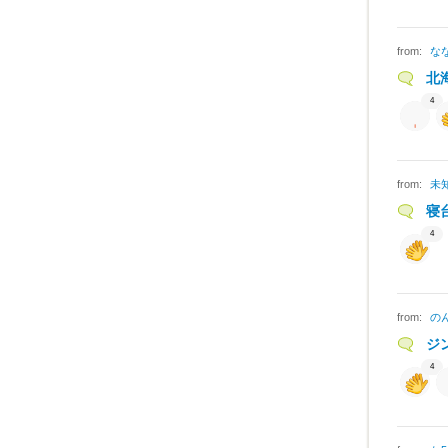
from:
な
北
4
from:
未
寝
4
from:
の
ジ
4