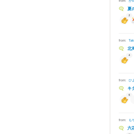
from:
か5
夏
2
from:
Ta
北
4
from:
ひ
キ
6
from:
も
六