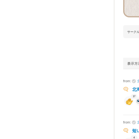
サーク
from:
北
17
from:
短
4