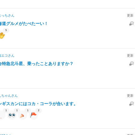
なっち
さん
更新
海道グルメがたべたーい！
5
知エコ
さん
更新
台特急北斗星、乗ったことありますか？
んちゃん
さん
更新
ンギスカンにはコカ・コーラが合います。
1
1
1
2