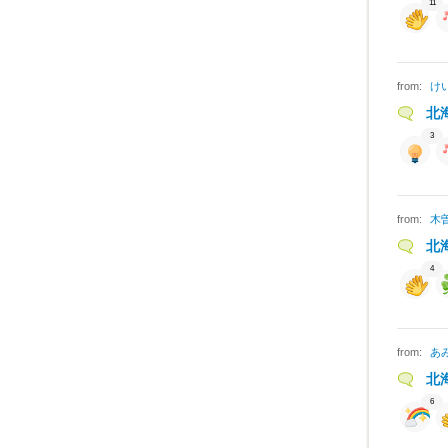
11
from:
け
北
3
from:
木
北
4
from:
あ
北
6