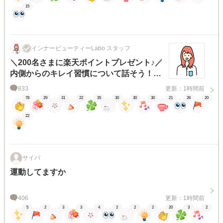
15
インナービューティーLabo スタッフ
＼200名さまに楽天ポイントプレゼント♪／
内側からのキレイ習慣について話そう！キ
ャンペーン
833
更新：1時間前
78
29
31
22
35
30
30
30
21
26
20
22
サイバ
運動してますか
406
更新：1時間前
5
2
3
3
4
2
2
2
20
3
2