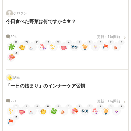
ケロタン
今日食べた野菜は何ですか🍅🥦？
304
更新：1時間前
26
25
21
17
17
4
5
3
2
2
2
2
納豆
「一日の始まり」のインナーケア習慣
291
更新：1時間前
11
6
4
11
4
2
2
3
2
3
3
2