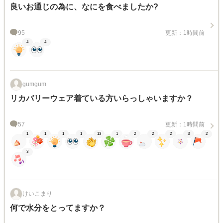
良いお通じの為に、なにを食べましたか?
95
更新：1時間前
4
4
gumgum
リカバリーウェア着ている方いらっしゃいますか？
57
更新：1時間前
1
1
1
1
13
1
2
2
2
3
2
3
けいこまり
何で水分をとってますか？