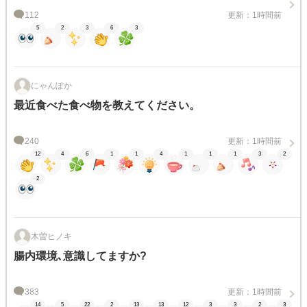
112
更新：1時間前
5
2
3
6
3
にゃんぽか
最近食べた食べ物を教えてください。
240
更新：1時間前
12
4
6
1
1
4
1
1
1
3
2
2
木曽ヒノキ
腸内環境､意識してますか?
383
更新：1時間前
14
5
22
2
13
13
12
3
3
2
3