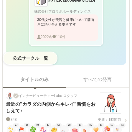
株式会社プロラボホールディングス
30代女性が美容と健康について前向
きに語り合える場所です
2022
名
110
件
公式サークル一覧
タイトルのみ
すべての発言
インナービューティーLabo スタッフ
最近の"カラダの内側からキレイ"習慣をお
しえて♪
848
更新：1時間前
27
14
19
17
50
20
16
15
13
15
14