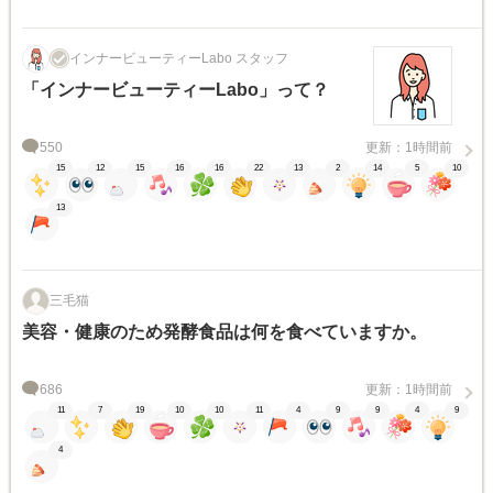
インナービューティーLabo スタッフ
「インナービューティーLabo」って？
550
更新：1時間前
15
12
15
16
16
22
13
2
14
5
10
13
三毛猫
美容・健康のため発酵食品は何を食べていますか。
686
更新：1時間前
11
7
19
10
10
11
4
9
9
4
9
4