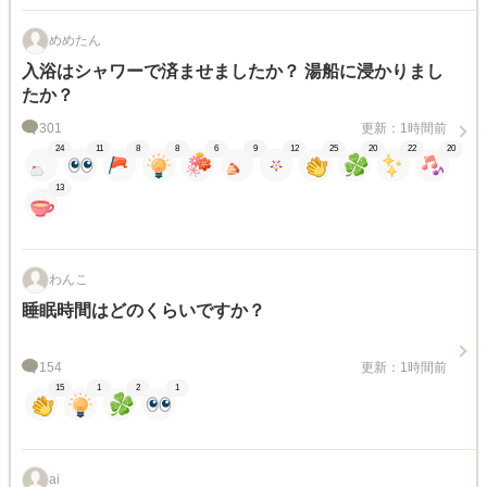
めめたん
入浴はシャワーで済ませましたか？ 湯船に浸かりまし
たか？
301
更新：1時間前
24
11
8
8
6
9
12
25
20
22
20
13
わんこ
睡眠時間はどのくらいですか？
154
更新：1時間前
15
1
2
1
ai