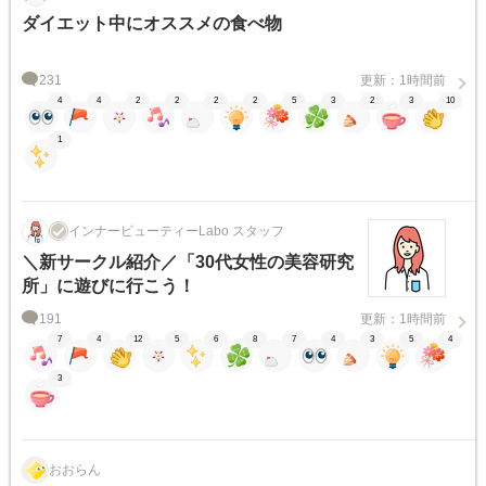
ダイエット中にオススメの食べ物
231
更新：1時間前
4
4
2
2
2
2
5
3
2
3
10
1
インナービューティーLabo スタッフ
＼新サークル紹介／「30代女性の美容研究
所」に遊びに行こう！
191
更新：1時間前
7
4
12
5
6
8
7
4
3
5
4
3
おおらん