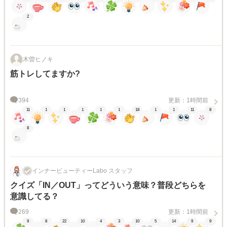
2
木曽ヒノキ
筋トレしてますか?
394
更新：1時間前
11
1
1
1
1
1
18
1
1
11
8
8
インナービューティーLabo スタッフ
クイズ「IN／OUT」ってどういう意味？普段どちらを
意識してる？
269
更新：1時間前
9
8
22
10
4
3
10
5
14
9
9