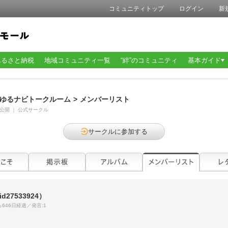
コミュニティトップ
ログイン
新
ふるさと納税
地域コミュニティ一覧
“絆”のコミュニティ
基本ガイド
ゆるナビトークルーム
>
メンバーリスト
公開
｜
公式サークル
サークルに参加する
id27533924）
646日経過／発言:1