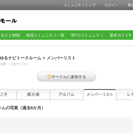
コミュニティトップ
ログイン
新
ふるさと納税
地域コミュニティ一覧
“絆”のコミュニティ
基本ガイド
ゆるナビトークルーム
>
メンバーリスト
公開
｜
公式サークル
サークルに参加する
さんの写真（過去6か月）