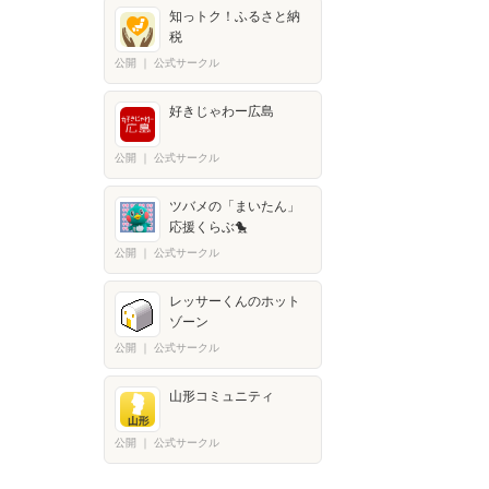
知っトク！ふるさと納
税
公開
｜
公式サークル
好きじゃわー広島
公開
｜
公式サークル
ツバメの「まいたん」
応援くらぶ🐤
公開
｜
公式サークル
レッサーくんのホット
ゾーン
公開
｜
公式サークル
山形コミュニティ
公開
｜
公式サークル