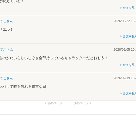
が映えている！
> 全文を見
てこ
さん
2026/05/22 16:
リエル！
> 全文を見
てこ
さん
2026/03/05 10:
性のかわいらしいしぐさ全部持っているキャラクターだとおもう！
> 全文を見
てこ
さん
2026/02/19 13:
ンパして時を忘れる貴重な日
> 全文を見
< 前のページ
｜
次のページ >