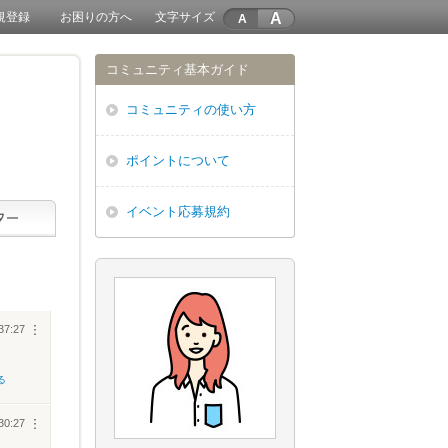
A
規登録
お困りの方へ
文字サイズ
コミュニティ基本ガイド
コミュニティの使い方
ポイントについて
イベント応募規約
37:27
︙
る
30:27
︙