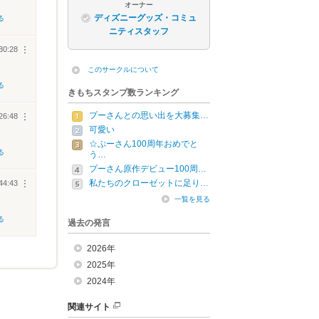
オーナー
ディズニーグッズ・コミュ
る
ニティスタッフ
30:28
︙
このサークルについて
る
きもちスタンプ数ランキング
プーさんとの思い出を大募集…
26:48
︙
可愛い
☆ぷーさん100周年おめでと
る
う…
プーさん原作デビュー100周…
私たちのクローゼットに足り…
44:43
︙
一覧を見る
る
過去の発言
2026年
2025年
2024年
関連サイト