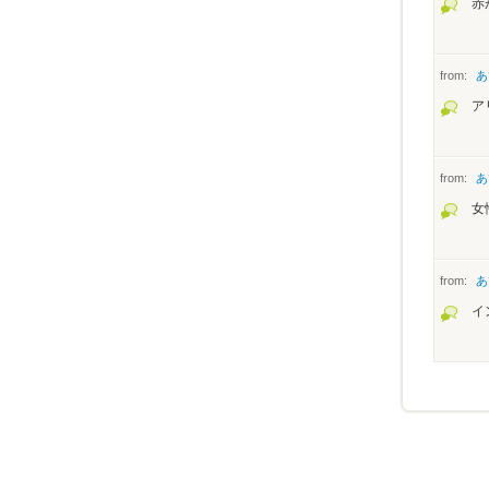
赤
from:
あ
ア
from:
あ
女
from:
あ
イ