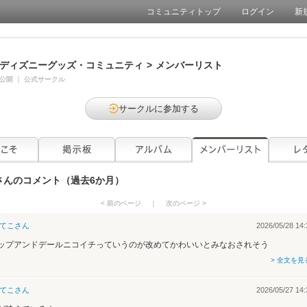
コミュニティトップ
ログイン
新
ディズニーグッズ・コミュニティ
>
メンバーリスト
公開
｜
公式サークル
サークルに参加する
さんのコメント（過去6か月）
< 前のページ
｜
次のページ >
てこ
さん
2026/05/28 14:
ップアンドデールニコイチっていうのが改めてかわいいとみなおされそう
> 全文を見
てこ
さん
2026/05/27 14: