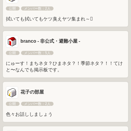
公開
メンバー数：2人
拭いても拭いてもケツ臭えヤツ集まれ～
branco - 非公式・避難小屋 -
公開
メンバー数：5人
にゅーす！まちネタ？ひまネタ？！季節ネタ？！！てけ
と〜なんでも掲示板です。
花子の部屋
公開
メンバー数：2人
色々お話ししましょう