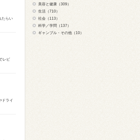
美容と健康（309）
生活（710）
がれたらい
社会（113）
科学／学問（137）
ギャンブル・その他（10）
でレビ
やドライ