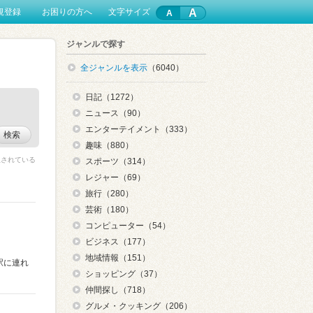
A
規登録
お困りの方へ
文字サイズ
ジャンルで探す
全ジャンルを表示
（6040）
日記（1272）
ニュース（90）
エンターテイメント（333）
検索
趣味（880）
限されている
スポーツ（314）
レジャー（69）
旅行（280）
芸術（180）
コンピューター（54）
ビジネス（177）
地域情報（151）
駅に連れ
ショッピング（37）
仲間探し（718）
グルメ・クッキング（206）