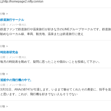
はhttp://homepage2.nifty.com/un
り物
>
鉄道旅行サークル
公開
｜
メンバー数:6人
鉄道ファンで鉄道旅行や温泉旅行が好きな方のLINEグループサークルです。鉄道
勧めなローカル線、車両、観光地、温泉または鉄道旅行に使え
り物
>
時刻表研究会
公開
｜
メンバー数:8人
毎月の時刻表を眺めて、疑問に思ったことや面白いことを投稿して下さい。
り物
>
巡航中の飛行機の中で。
公開
｜
メンバー数:2人
3月31日、ANAのB747が引退します。いままで魅せてくれたその勇姿に、拍手を
と思います。これが、飛行機を好きでない人もそうでない
り物
>