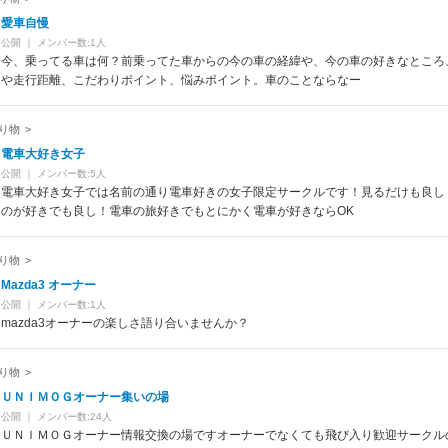
愛車自慢
公開
｜
メンバー数:1人
今、乗ってる車は何？前乗ってた車からの今の車の経緯や、今の車の好きなところ
や走行距離、こだわりポイント、悩みポイント。車のことならなー
り物
>
電車大好き女子
公開
｜
メンバー数:5人
電車大好き女子では名前の通り電車好きの女子限定サークルです！見るだけも良し
のが好きでも良し！電車の旅好きでもとにかく電車が好きならOK
り物
>
Mazda3 オーナー
公開
｜
メンバー数:1人
mazda3オーナーの楽しさ語り合いませんか？
り物
>
ＵＮＩＭＯＧオーナー集いの場
公開
｜
メンバー数:24人
ＵＮＩＭＯＧオーナー情報交換の場ですオーナーでなくても飛び入り歓迎サークル