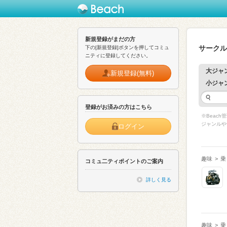
新規登録がまだの方
サークル
下の[新規登録]ボタンを押してコミュ
ニティに登録してください。
大ジャ
新規登録(無料)
小ジャ
登録がお済みの方はこちら
※Beac
ジャンルや
ログイン
趣味
>
乗
コミュ二ティポイントのご案内
詳しく見る
趣味
>
乗