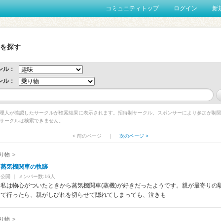
コミュニティトップ
ログイン
新
を探す
ンル：
ンル：
h管理人が確認したサークルが検索結果に表示されます。招待制サークル、スポンサーにより参加が制
サークルは検索できません。
< 前のページ
｜
次のページ >
り物
>
蒸気機関車の軌跡
公開
｜
メンバー数:16人
私は物心がついたときから蒸気機関車(蒸機)が好きだったようです。親が最寄りの
て行ったら、親がしびれを切らせて隠れてしまっても、泣きも
り物
>