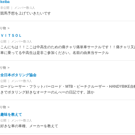
keiba
非公開
｜
メンバー数:1人
競馬予想を上げていきたいです
り物
>
ＶＩＴＳＯＬ
公開
｜
メンバー数:3人
こんにちは！！ここは中高生のための痛チャリ痛単車サークルです！！痛チャリ又
車に乗ってる中高生は是非ご参加ください。名前の由来当サークル
り物
>
全日本ポタリング協会
公開
｜
メンバー数:5人
ロードレーサー・フラットバーロード・MTB・ビーチクルーザー・HANDYBIKE自
きでポタリング好きなオーナーのんべーの日記です。誰か
り物
>
趣味を教えて
公開
｜
メンバー数:2人
好きな車の車種、メーカーを教えて