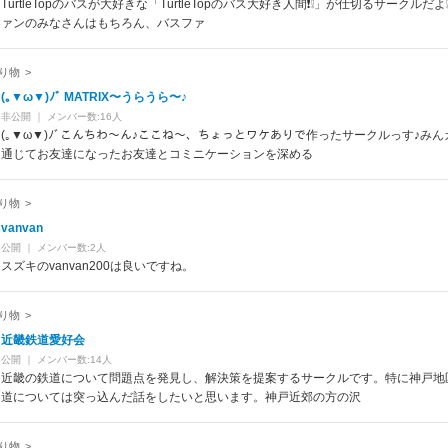
TurtleTopのバスが大好きな「TurtleTopのバス大好き人間❗️❕」が仕切るサークルだ
ァンのみなさんはもちろん、バスファ
り物
>
(｡▼ω▼)ﾉﾞ MATRIX〜うらうら〜♪
非公開
｜
メンバー数:16人
(｡▼ω▼)ﾉﾞこんちわ〜ん♪ここね〜、ちょっとワケありで作ったサークルっす♪みん
通じてお友達になったお友達とコミニケーションを深める
り物
>
vanvan
公開
｜
メンバー数:2人
スズキのvanvan200は良いですね。
り物
>
近畿鉄道愛好会
公開
｜
メンバー数:14人
近畿の鉄道について問題点を発見し、解決策を提案するサークルです。特に神戸地
道については突っ込んだ話をしたいと思います。神戸近郊の方の沢
り物
>