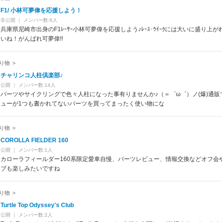
F1/ 小林可夢偉を応援しよう！
非公開
｜
メンバー数:6人
兵庫県尼崎市出身のF1ﾚｰｻｰ小林可夢偉を応援しよう♪ﾚｰｽ･ｳｲｰｸには大いに盛り上
いね！がんばれ可夢偉!!
り物
>
チャリンコ人柱倶楽部♪
公開
｜
メンバー数:14人
パーツやサイクリングで色々人柱になった事有りませんか♪（＝゜ω゜）ノ(爆)通販
ューが1つも書かれてないパーツを買ってまったく使い物にな
り物
>
COROLLA FIELDER 160
公開
｜
メンバー数:1人
カローラフィールダー160系限定愛車自慢、パーツレビュー、情報交換などオフ会
ブも楽しみたいですね
り物
>
Turtle Top Odyssey's Club
公開
｜
メンバー数:2人