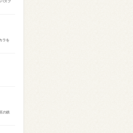
よ❕バスフ
カラを
区の鉄