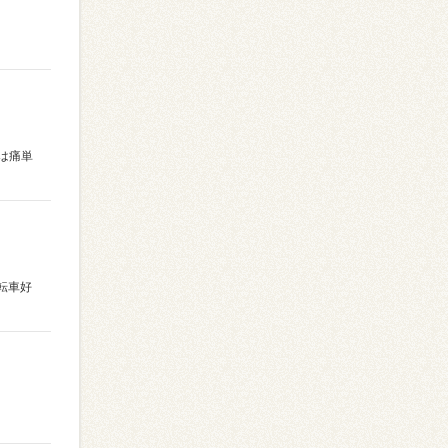
は痛単
転車好