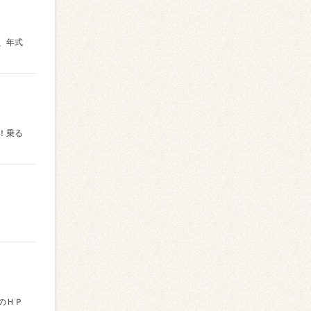
、年式
！乗る
のＨＰ