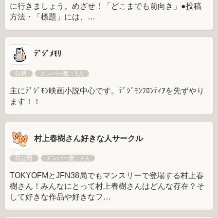
に行きましょう。めざせ！「どこまでも前向き」●投稿
方法・「標題」には、…
ﾃﾞｼﾞﾒﾓﾘ
公開
メンバー数：1人
主にﾃﾞｼﾞﾓﾝ映画小説中心です。ﾃﾞｼﾞﾓﾝﾌﾛﾝﾃｨｱを先ずやり
ます！！
村上春樹さん好きな人サークル
非公開
メンバー数：4人
TOKYOFMとJFN38局でもマンスリーで登場する村上春
樹さん！みんなにとって村上春樹さんはどんな存在？そ
して好きな作品や好きなフ…