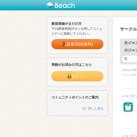
新規登録がまだの方
サークル
下の[新規登録]ボタンを押してコミュ
ニティに登録してください。
大ジャ
新規登録(無料)
小ジャ
登録がお済みの方はこちら
※Beac
ジャンルや
ログイン
ショッピ
コミュ二ティポイントのご案内
詳しく見る
ショッピ