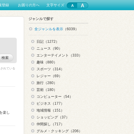
A
規登録
お困りの方へ
文字サイズ
ジャンルで探す
全ジャンルを表示
（6039）
日記（1272）
ニュース（90）
エンターテイメント（333）
検索
趣味（880）
限されている
スポーツ（314）
レジャー（69）
旅行（280）
芸術（180）
コンピューター（54）
ビジネス（177）
地域情報（151）
を楽し
ショッピング（37）
仲間探し（717）
グルメ・クッキング（206）