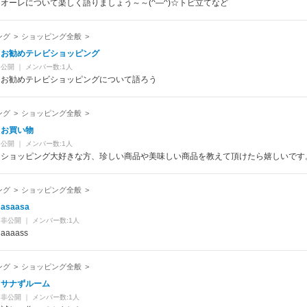
オーレについて楽しく語りましょう～～(^―^)☆トピ立てなど
ング
>
ショッピング全般
>
お勧めテレビショッピング
公開
｜
メンバー数:1人
お勧めテレビショッピングについて語ろう
ング
>
ショッピング全般
>
お買い物
公開
｜
メンバー数:1人
ショッピング大好きな方、珍しい商品や美味しい商品を教えて頂けたら嬉しいです
ング
>
ショッピング全般
>
asaasa
非公開
｜
メンバー数:1人
aaaass
ング
>
ショッピング全般
>
サナずルーム
非公開
｜
メンバー数:1人