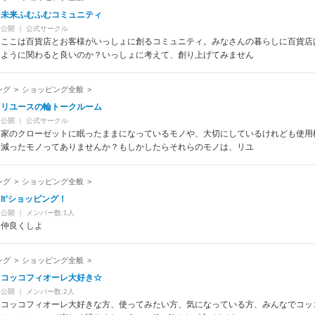
未来ふむふむコミュニティ
公開
｜
公式サークル
ここは百貨店とお客様がいっしょに創るコミュニティ。みなさんの暮らしに百貨店
ように関わると良いのか？いっしょに考えて、創り上げてみません
ング
>
ショッピング全般
>
リユースの輪トークルーム
公開
｜
公式サークル
家のクローゼットに眠ったままになっているモノや、大切にしているけれども使用
減ったモノってありませんか？もしかしたらそれらのモノは、リユ
ング
>
ショッピング全般
>
It’ショッピング！
公開
｜
メンバー数:1人
仲良くしよ
ング
>
ショッピング全般
>
コッコフィオーレ大好き☆
公開
｜
メンバー数:2人
コッコフィオーレ大好きな方、使ってみたい方、気になっている方、みんなでコッ