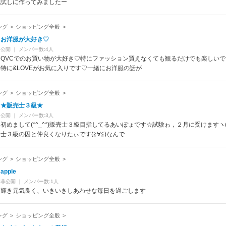
試しに作ってみましたー
ング
>
ショッピング全般
>
お洋服が大好き♡
公開
｜
メンバー数:4人
QVCでのお買い物が大好き♡特にファッション買えなくても観るだけでも楽しいです(*
特に&LOVEがお気に入りです♡一緒にお洋服の話が
ング
>
ショッピング全般
>
★販売士３級★
公開
｜
メンバー数:3人
初めまして(*^_^*)販売士３級目指してるあいぽょです☆試験ゎ，２月に受けますヽ(
士３級の囚と仲良くなりたぃです(≧∀≦)なんで
ング
>
ショッピング全般
>
apple
非公開
｜
メンバー数:1人
輝き元気良く、いきいきしあわせな毎日を過ごします
ング
>
ショッピング全般
>