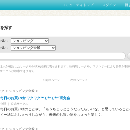
コミュニティトップ
ログイン
新
を探す
ンル：
ンル：
h管理人が確認したサークルが検索結果に表示されます。招待制サークル、スポンサーにより参加が制
サークルは検索できません。
< 前のページ
｜
次のページ >
ング
>
ショッピング全般
>
毎日のお買い物“ワクワク”“モヤモヤ”研究会
公開
｜
公式サークル
毎日のお買い物のことや、「もうちょっとこうだったらいいな」と思っていること
く一緒におしゃべりしながら、未来のお買い物をちょっと楽しく、
ング
>
ショッピング全般
>