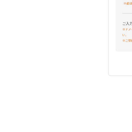
※必
ご入
※ドメ
い。
※ご登