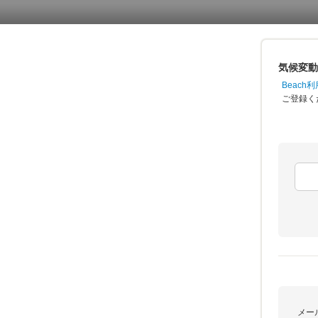
気候変動
Beac
ご登録く
メー