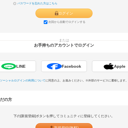
パスワードを忘れた方はこちら
ログイン
次回から自動でログインする
または
お手持ちのアカウントでログイン
LINE
Facebook
Apple
ソーシャルログインの利用について
に同意の上、お進みください。
※外部のサービスに遷移します
だの方
下の[新規登録]ボタンを押してコミュニティに登録してください。
新規登録(無料)