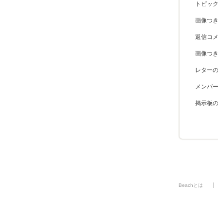
トピッ
画像つ
返信コ
画像つ
レター
メンバ
掲示板
Beachとは