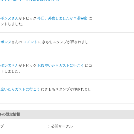
ルボンヌ
さん
がトピック
今日、外食しましたか？🍜🍔🍟
に
メントしました。
ルボンヌ
さんの
コメント
にきもちスタンプが押されまし
。
ルボンヌ
さん
がトピック
お腹空いたらガストに行こう
にコ
ントしました。
腹空いたらガストに行こう
にきもちスタンプが押されまし
。
ルの設定情報
イプ
： 公開サークル