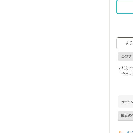
このサ
ふだんの
「今日は
サーク
最近の
ま