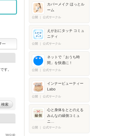
カバーメイク ほっとル
ーム
公開
｜
公式サークル
えがおにタッチ コミュ
ニティ
公開
｜
公式サークル
ネットで「おうち時
間」を快適に！
ィです。
公開
｜
公式サークル
インナービューティー
Labo
公開
｜
公式サークル
検索
心と身体をととのえる
みんなの縁側コミュ
ニ…
公開
｜
公式サークル
38分前