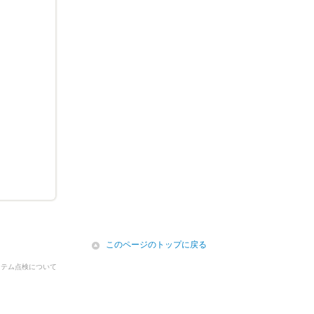
icon
このページのトップに戻る
ステム点検について