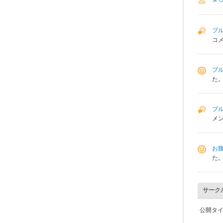
ブ
コ
ブ
た
ブ
メ
お
た
サーク
公開タ