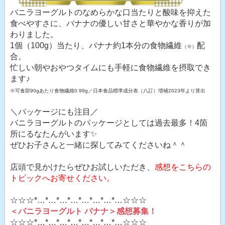
バニラヨーグルトのなめらかな口当たりと酸味を抑えた
食べやすさに、バナナの優しい甘さと華やかな香りが加
わりました。
1個（100g）当たり、バナナ約1本分の食物繊維
配
（※）
合。
忙しい朝やおやつタイムにも手軽に食物繊維を摂取でき
ます♪
※可食部90gあたり食物繊維0.99g／日本食品標準成分表（八訂）増補2023年より算出
＼パッケージにも注目／
バニラヨーグルトのパッケージとしては過去最多！4箇
所にるなたんがいます✨
ぜひお子さんと一緒に探してみてくださいね＾＾
店頭で見かけたらぜひお試しいただき、
感想をこちらの
トピックへお寄せください。
☆☆☆*…*…*…*…*…*…*…*…☆☆☆
＜バニラヨーグルト バナナ＞感想募集！
☆☆☆*…*…*…*…*…*…*…*…☆☆☆