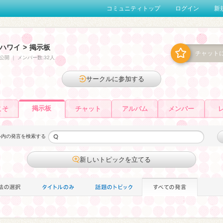
コミュニティトップ
ログイン
新
ハワイ
>
掲示板
チャット
公開
｜
メンバー数:32人
サークルに参加する
掲示板
こそ
チャット
アルバム
メンバー
ル内の発言を検索する
新しいトピックを立てる