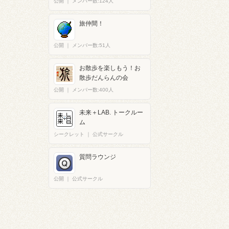
公開
｜
メンバー数:124人
旅仲間！
公開
｜
メンバー数:51人
お散歩を楽しもう！お
散歩だんらんの会
公開
｜
メンバー数:400人
未来＋LAB. トークルー
ム
シークレット
｜
公式サークル
質問ラウンジ
公開
｜
公式サークル