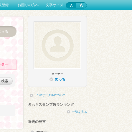
A
規登録
お困りの方へ
文字サイズ
に入る
レター
オーナー
めっち
検索
このサークルについて
きもちスタンプ数ランキング
一覧を見る
過去の発言