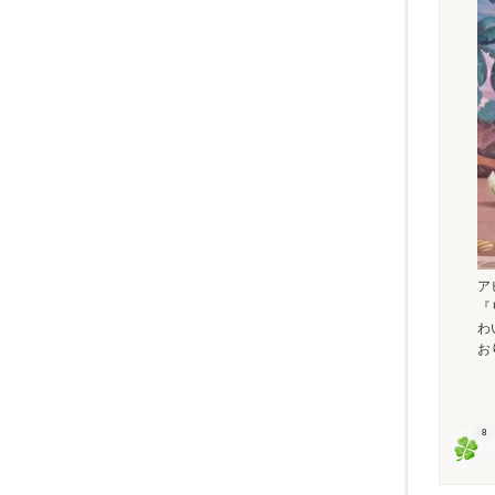
ア
『
わ
おり
8