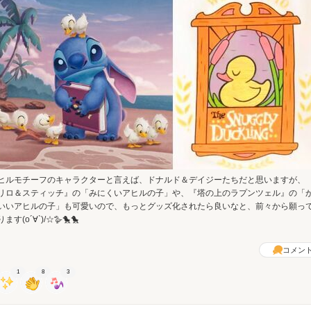
ヒルモチーフのキャラクターと言えば、ドナルド＆デイジーたちだと思いますが、
リロ＆スティッチ』の「みにくいアヒルの子」や、『塔の上のラプンツェル』の「
いいアヒルの子」も可愛いので、もっとグッズ化されたら良いなと、前々から願っ
ます(o´∀`)/☆🪿🐤🐤
コメン
1
8
3