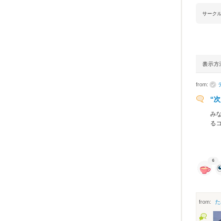
サーク
from:
“
み
る
6
from:
た