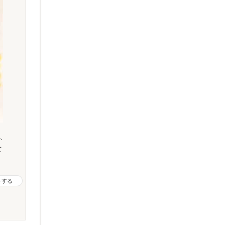
か
て
トする