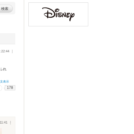
検索
1:22:44
︙
ふれ
全文表示
178
11:41
︙