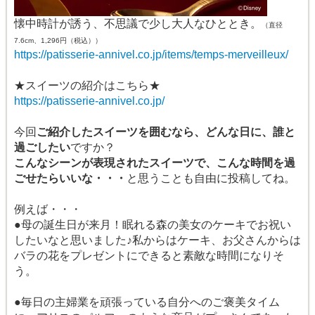
懐中時計が誘う、不思議で少し大人なひととき。
（直径
7.6cm、1,296円（税込））
https://patisserie-annivel.co.jp/items/temps-merveilleux/
★スイーツの紹介はこちら★
https://patisserie-annivel.co.jp/
今回
ご紹介したスイーツを囲むなら、どんな日に、誰と
過ごしたい
ですか？
こんなシーンが表現されたスイーツで、こんな時間を過
ごせたらいいな・・・
と思うことも自由に投稿してね。
例えば・・・
●母の誕生日が来月！眠れる森の美女のケーキでお祝い
したいなと思いました♪私からはケーキ、お父さんからは
バラの花をプレゼントにできると素敵な時間になりそ
う。
●毎日の主婦業を頑張っている自分へのご褒美タイム