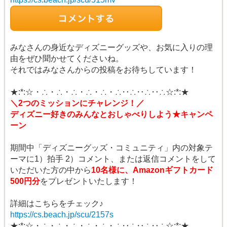
みなさんの身近なディズニーグッズや、お気に入りの理
由をぜひ聞かせてくださいね。
それではみなさんからの投稿をお待ちしています！
★:*:☆・∴・∴・∴・∴・∴・∴‥∴‥∴‥∴☆:*:★
＼2つのミッションにチャレンジ！／
ディズニー好きのみんなとおしゃべりしよう★キャンペ
ーン
期間中「ディズニーグッズ・コミュニティ」内の対象テ
ーマに1）拍手 2）コメント、または返信コメントをして
いただいた方の中から
10名様に、Amazonギフトカード
500円分
をプレゼントいたします！
詳細はこちらをチェック♪
https://cs.beach.jp/scu/2157s
★:*:☆・∴・∴・∴・∴・∴・∴‥∴‥∴‥∴☆:*:★