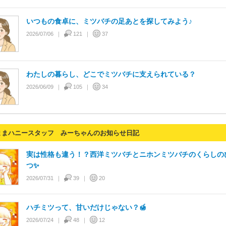
いつもの食卓に、ミツバチの足あとを探してみよう♪
2026/07/06
121
37
わたしの暮らし、どこでミツバチに支えられている？
2026/06/09
105
34
ままハニースタッフ みーちゃんのお知らせ日記
実は性格も違う！？西洋ミツバチとニホンミツバチのくらしの
つ✨
2026/07/31
39
20
ハチミツって、甘いだけじゃない？🍯
2026/07/24
48
12