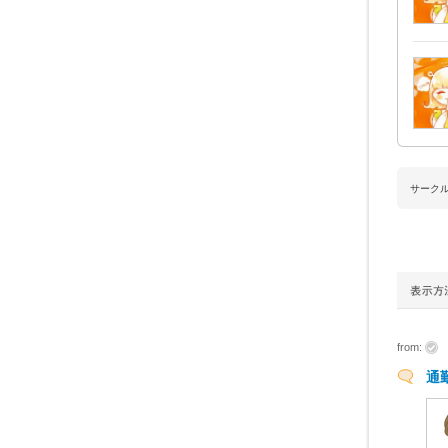
サーク
from:
通