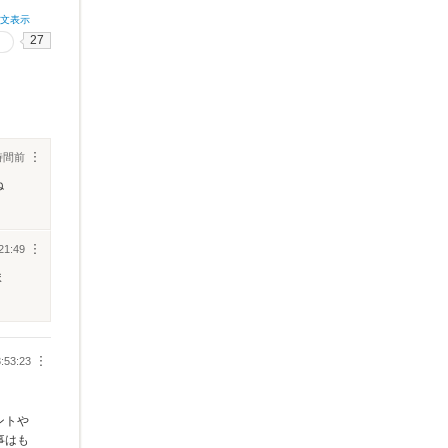
全文表示
27
時間前
︙
ね
21:49
︙
ま
:53:23
︙
ントや
事はも