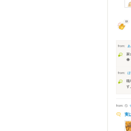
13
from:
あ
家
🐝
from:
ぽ
職
す
from:
実