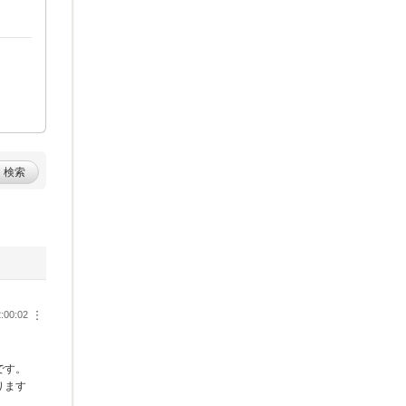
検索
:00:02
︙
です。
ります