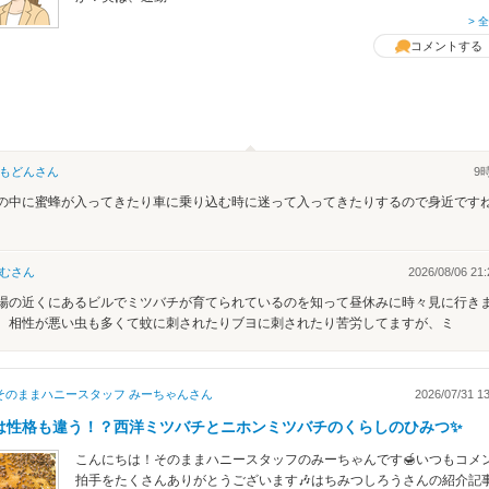
> 
コメントする
もどん
さん
9
の中に蜜蜂が入ってきたり車に乗り込む時に迷って入ってきたりするので身近です
む
さん
2026/08/06 21:
場の近くにあるビルでミツバチが育てられているのを知って昼休みに時々見に行き
。相性が悪い虫も多くて蚊に刺されたりブヨに刺されたり苦労してますが、ミ
そのままハニースタッフ みーちゃん
さん
2026/07/31 13
は性格も違う！？西洋ミツバチとニホンミツバチのくらしのひみつ✨
こんにちは！そのままハニースタッフのみーちゃんです🍯いつもコメ
拍手をたくさんありがとうございます🎶はちみつしろうさんの紹介記