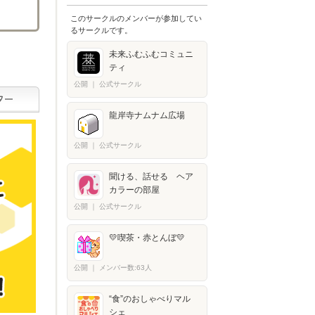
このサークルのメンバーが参加してい
るサークルです。
未来ふむふむコミュニ
ティ
公開
｜
公式サークル
龍岸寺ナムナム広場
公開
｜
公式サークル
聞ける、話せる ヘア
カラーの部屋
公開
｜
公式サークル
💛喫茶・赤とんぼ💛
公開
｜
メンバー数:63人
“食”のおしゃべりマル
シェ