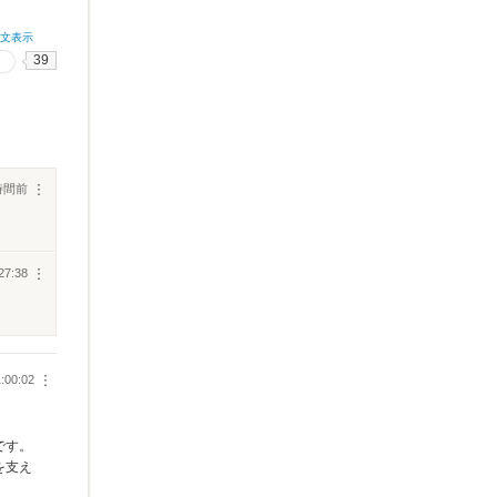
全文表示
39
時間前
︙
27:38
︙
1:00:02
︙
です。
を支え