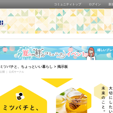
コミュニティトップ
ログイン
新
ミツバチと、ちょっといい暮らし
>
掲示板
公開
｜
公式サークル