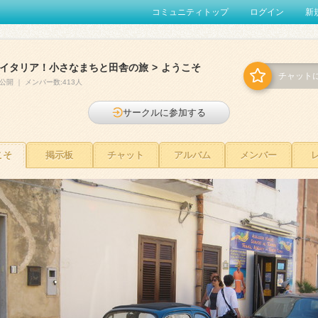
コミュニティトップ
ログイン
新
イタリア！小さなまちと田舎の旅
>
ようこそ
チャット
公開
｜
メンバー数:413人
サークルに参加する
こそ
掲示板
チャット
アルバム
メンバー