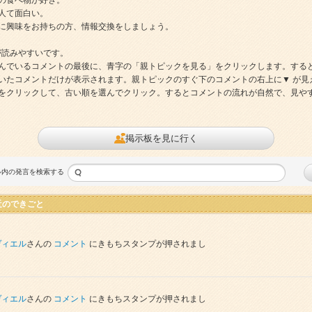
の食べ物が好き。
人て面白い。
に興味をお持ちの方、情報交換をしましょう。
が読みやすいです。
んでいるコメントの最後に、青字の「親トピックを見る」をクリックします。する
いたコメントだけが表示されます。親トピックのすぐ下のコメントの右上に▼ が見
をクリックして、古い順を選んでクリック。するとコメントの流れが自然で、見や
掲示板を見に行く
ル内の発言を検索する
近のできごと
ヴィエル
さんの
コメント
にきもちスタンプが押されまし
。
ヴィエル
さんの
コメント
にきもちスタンプが押されまし