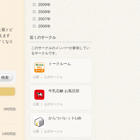
2009年
2008年
2007年
2006年
と親トピ
えます
近くのサークル
すくなり
このサークルのメンバーが参加してい
るサークルです。
トークルーム
検索
公開
｜
公式サークル
牛乳石鹸 お風呂部
公開
｜
公式サークル
6時間前
からつパレットLab
公開
｜
公式サークル
10時間前