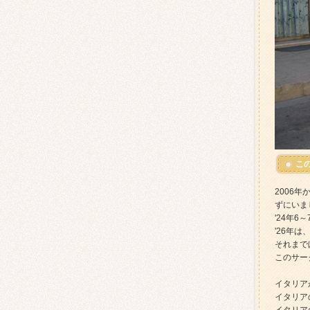
こ
2006
ずにいま
'24年
'26年
それまで
このサー
イタリア
イタリア