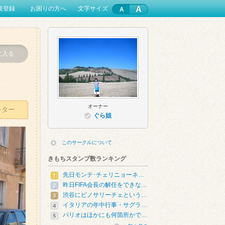
A
規登録
お困りの方へ
文字サイズ
に入る
オーナー
レター
ぐら姐
このサークルについて
きもちスタンプ数ランキング
先日モンテ･チェリニョーネ…
昨日FIFA会長の解任をできな…
渋谷にピノサリーチェという…
イタリアの年中行事・サグラ…
パリオはほかにも何箇所かで…