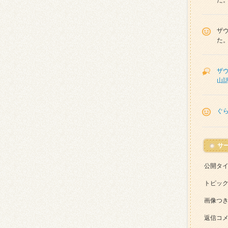
た
ザ
た
ザ
山話
ぐ
サ
公開タ
トピッ
画像つ
返信コ