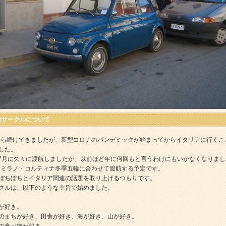
のサークルについて
年から続けてきましたが、新型コロナのパンデミックが始まってからイタリアに行くこ
した。
6～7月に久々に渡航しましたが、以前ほど年に何回もと言うわけにもいかなくなりま
は、ミラノ・コルティナ冬季五輪に合わせて渡航する予定です。
ぼちぼちとイタリア関連の話題を取り上げるつもりです。
クルは、以下のような主旨で始めました。
が好き。
のまちが好き、田舎が好き、海が好き、山が好き。