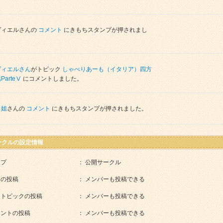
。
ヴィエル
さんの
コメント
にきもちスタンプが押されまし
。
ヴィエル
さん
がトピック
しゃべりあーも（イタリア）四方
ParteⅤ
にコメントしました。
ら姐
さんの
コメント
にきもちスタンプが押されました。
ークルの設定情報
イプ
： 公開サークル
クの投稿
： メンバーも投稿できる
きトピックの投稿
： メンバーも投稿できる
メントの投稿
： メンバーも投稿できる