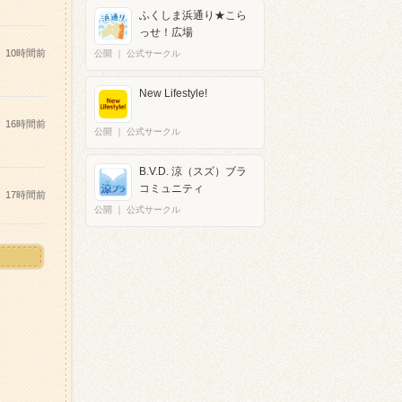
ふくしま浜通り★こら
っせ！広場
10時間前
公開
｜
公式サークル
New Lifestyle!
16時間前
公開
｜
公式サークル
B.V.D. 涼（スズ）ブラ
コミュニティ
17時間前
公開
｜
公式サークル