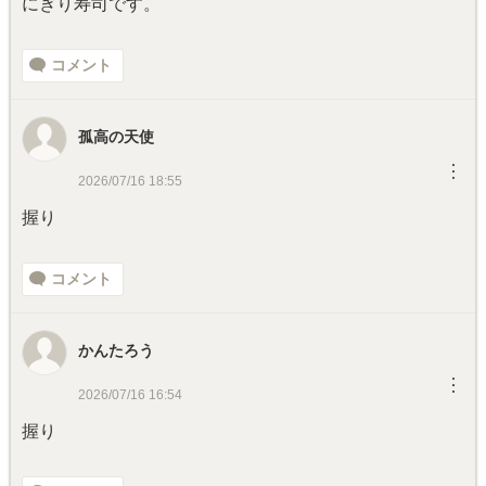
にぎり寿司です。
コメント
孤高の天使
︙
2026/07/16 18:55
握り
コメント
かんたろう
︙
2026/07/16 16:54
握り