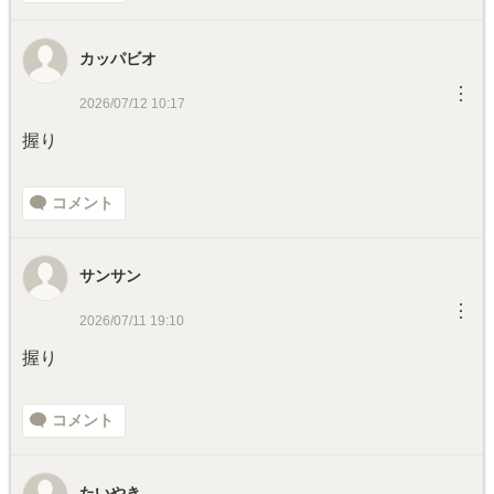
カッパビオ
︙
2026/07/12 10:17
握り
コメント
サンサン
︙
2026/07/11 19:10
握り
コメント
たいやき