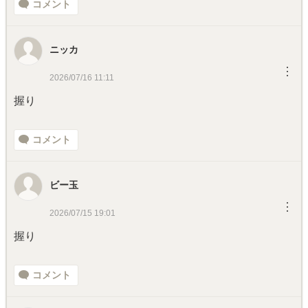
コメント
ニッカ
︙
2026/07/16 11:11
握り
コメント
ビー玉
︙
2026/07/15 19:01
握り
コメント