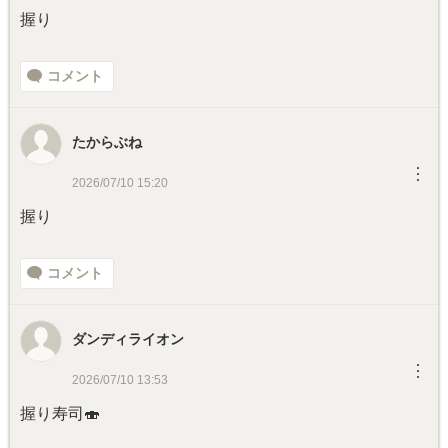
握り
コメント
たからぶね
︙
2026/07/10 15:20
握り
コメント
ダンディライオン
︙
2026/07/10 13:53
握り寿司🍣