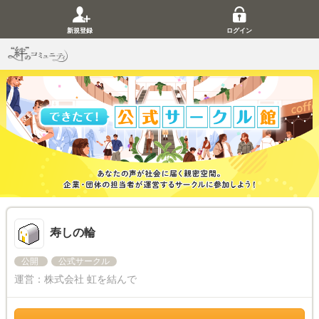
新規登録
ログイン
寿しの輪
公開
公式サークル
運営：
株式会社 虹を結んで