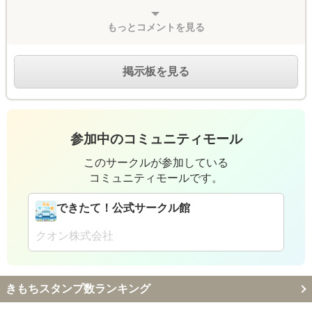
もっとコメントを見る
掲示板を見る
参加中のコミュニティモール
このサークルが参加している
コミュニティモールです。
できたて！公式サークル館
クオン株式会社
きもちスタンプ数ランキング