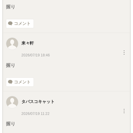
握り
コメント
来々軒
︙
2026/07/19 18:46
握り
コメント
タバスコキャット
︙
2026/07/19 11:22
握り