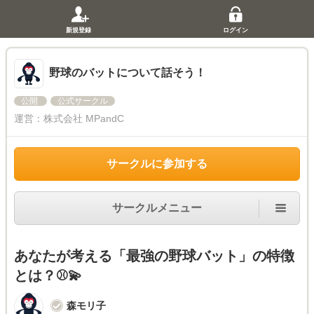
新規登録
ログイン
野球のバットについて話そう！
公開
公式サークル
運営：
株式会社 MPandC
サークルに参加する
サークルメニュー
あなたが考える「最強の野球バット」の特徴
とは？⚾️💫
森モリ子