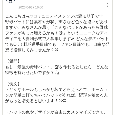
︙
2026/04/17 16:00
こんにちは🐊✨コミュニティスタッフの森モリ子です！
野球バットには素材や形状、重さなど色々な違いがあり
ますが、みなさんが思う「こんなバットがあったら野球
ファンがもっと増えるかも！😍」というユニークなアイ
ディアを大喜利形式で大募集します🎉 どんな夢のバット
でもOK！野球選手目線でも、ファン目線でも、自由な発
想で投稿してみませんか？💭
【質問】
もし「最強の野球バット」🏆を作れるとしたら、どんな
特徴を持たせたいですか？🤔
【例文】
・どんなボールもしっかり芯でとらえられて、ホームラ
ンが簡単に打てちゃうバットがあれば、野球を始める人
がもっと増えると思います！⚾️💥
・バットの色やデザインが自由にカスタマイズできて、