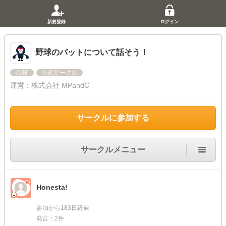
新規登録
ログイン
野球のバットについて話そう！
公開
公式サークル
運営：
株式会社 MPandC
サークルに参加する
サークルメニュー
Honesta!
参加から183日経過
発言：2件