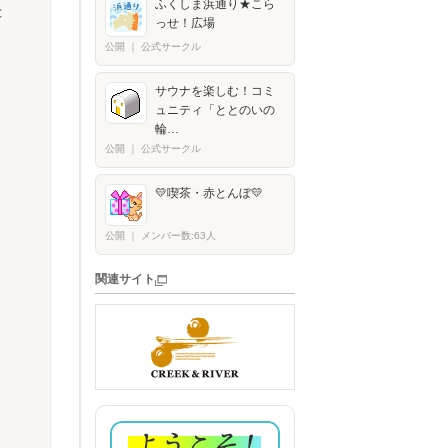
ふくしま浜通り★こら
と
っせ！広場
公開
｜
公式サークル
サウナを楽しむ！コミ
ュニティ「ととのいの
輪…
公開
｜
公式サークル
💛喫茶・赤とんぼ💛
公開
｜
メンバー数:63人
関連サイト