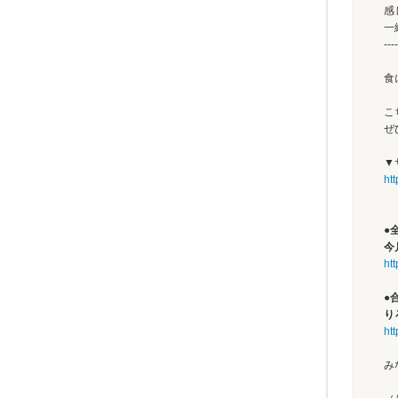
感
一
----
食
こ
ぜ
▼
htt
●
今
ht
●
り
ht
み