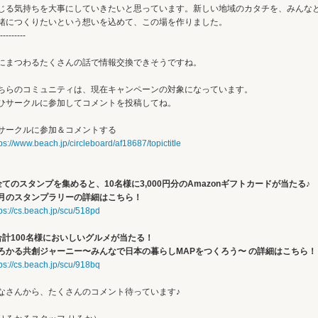
じる気持ちを大事にしていきたいと思っています。新しい地域のカタチを、みんな
緒につくりたいという想いを込めて、この場を作りました。
---------
にまつわるたくさんの話で情報交換できそうですね。
ちらのコミュニティは、現在キャンペーンの対象になっています。
ひサークルに参加してコメントを投稿してね。
サークルに参加＆コメントする
ps://www.beach.jp/circleboard/af18687/topictitle
全てのスタンプを集めると、10名様に3,000円分のAmazonギフトカードが当たる♪
月のスタンプラリーの詳細はこちら！
tps://cs.beach.jp/scu/518pd
合計100名様においしいグルメが当たる！
ろかる共創ジャーニー〜みんなで日本の暮らしMAPをつくろう〜 の詳細はこちら！
tps://cs.beach.jp/scu/918bq
なさんから、たくさんのコメント待っています♪