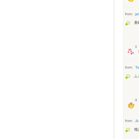
from:
ju
美
1
from:
To
ふ
3
from:
み
地