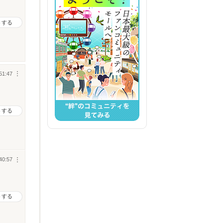
トする
51:47
︙
トする
40:57
︙
トする