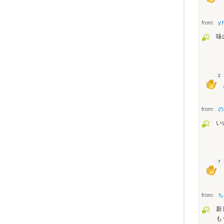
from:
y.
味
2
from:
の
い
7
from:
ち
新
も