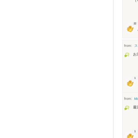
（
22
from:
ス
お
1
from:
kk
最
1