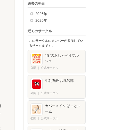
過去の発言
2026年
2025年
近くのサークル
このサークルのメンバーが参加してい
るサークルです。
“食”のおしゃべりマル
シェ
公開
｜
公式サークル
牛乳石鹸 お風呂部
公開
｜
公式サークル
カバーメイク ほっとル
活
ーム
え
公開
｜
公式サークル
と