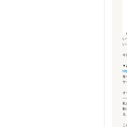
い
い
今
▼
htt
食
サ
オ
----
私
動
る
こ