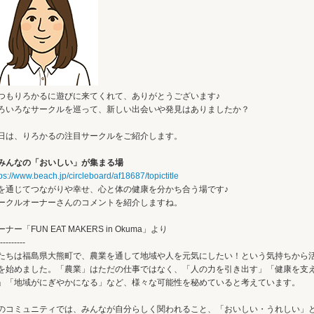
つもりろかるに遊びに来てくれて、ありがとうございます♪
ろいろなサークルを巡って、新しい出会いや発見はありましたか？
日は、りろかるの注目サークルをご紹介します。
みんなの「おいしい」が集まる場
ps://www.beach.jp/circleboard/af18687/topictitle
を通じてつながりや幸せ、心と体の健康を分かち合う場です♪
ークルオーナーさんのコメントを紹介しますね。
ーナー「FUN EAT MAKERS in Okuma」より
---------
たちは福島県大熊町で、農業を通して地域や人を元気にしたい！という気持ちから
を始めました。「農業」はただの仕事ではなく、「人の力を引き出す」「健康を支
」「地域がにぎやかになる」など、様々な可能性を秘めていると考えています。
のコミュニティでは、みんなが自分らしく関われること、「おいしい・うれしい」