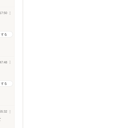
17:50
︙
トする
47:48
︙
トする
55:32
︙
て