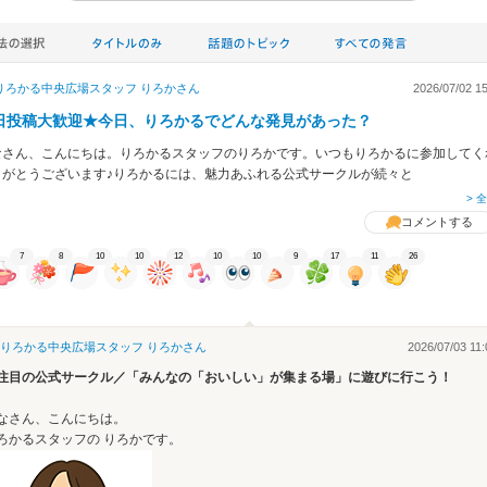
りろかる中央広場スタッフ りろか
さん
2026/07/02 15
日投稿大歓迎★今日、りろかるでどんな発見があった？
なさん、こんにちは。りろかるスタッフのりろかです。いつもりろかるに参加してく
りがとうございます♪りろかるには、魅力あふれる公式サークルが続々と
> 
コメントする
7
8
10
10
12
10
10
9
17
11
26
りろかる中央広場スタッフ りろか
さん
2026/07/03 11:
注目の公式サークル／「みんなの「おいしい」が集まる場」に遊びに行こう！
なさん、こんにちは。
ろかるスタッフの りろかです。