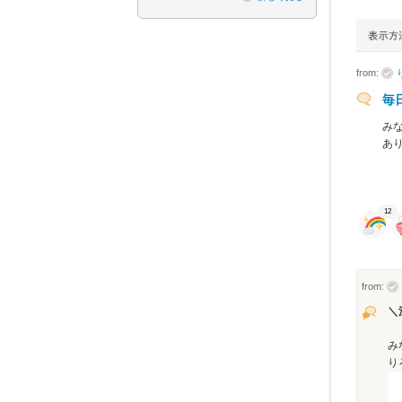
from:
毎
み
あ
12
from:
＼
み
り