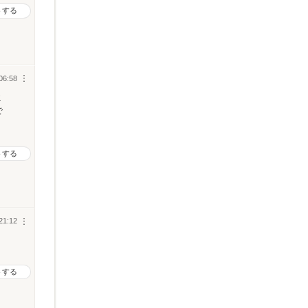
トする
06:58
︙
ミ
で
トする
21:12
︙
トする