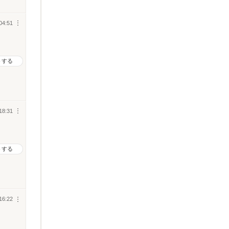
04:51
︙
トする
18:31
︙
トする
16:22
︙