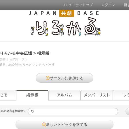
コミュニティトップ
ログイン
新
りろかる中央広場
>
掲示板
公開
｜
公式サークル
運営：
株式会社クリーク･アンド･リバー社
サークルに参加する
ル内の発言を検索する
新しいトピックを立てる