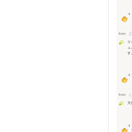
4
from:
ご
り
ュ
す
4
from:
こ
大
3