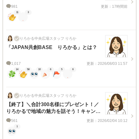
981
更新：17時間前
11
3
りろかる中央広場スタッフ りろか
「JAPAN共創BASE りろかる」とは？
1,017
更新：2026/08/03 11:57
14
58
10
6
5
6
りろかる中央広場スタッフ りろか
【終了】＼合計300名様にプレゼント！／
りろかるで地域の魅力を話そう！キャンペ
ーン
561
更新：2026/02/04 10:12
1