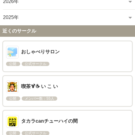
2026年
2025年
近くのサークル
おしゃべりサロン
公開
公式サークル
喫茶🍹☕ い こ い
公開
メンバー数：55人
タカラcanチューハイの間
公開
公式サークル