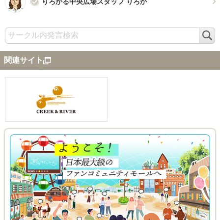
りろかる中央広場スタッフ りろか
検
索
関連サイト