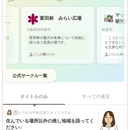
ん
マッキ
富田林 みらい広場
ニテ
研究所
大阪府富田林市
松原市
向き
富田林の魅力や未来について自由に
「こうだったらい
語り合う交流の場です。
とできないかな」
も立派な研究材料
ないアイデアや、
371
名
454
件
3700
名
5987
OK。松原市を
公式サークル一覧
タイトルのみ
すべての発言
りろかる中央広場スタッフ りろか
住んでいる場所以外の推し地域を語ってく
ださい♪