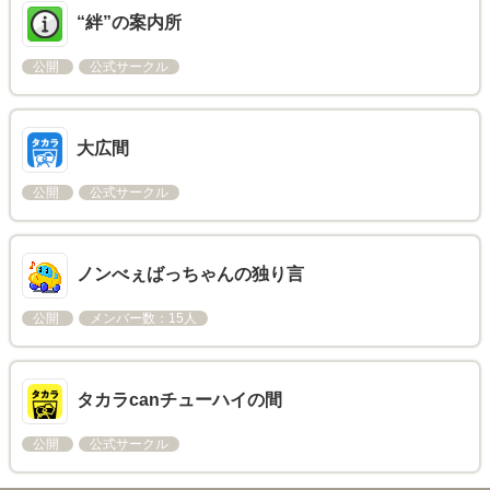
“絆”の案内所
公開
公式サークル
大広間
公開
公式サークル
ノンべぇばっちゃんの独り言
公開
メンバー数：15人
タカラcanチューハイの間
公開
公式サークル