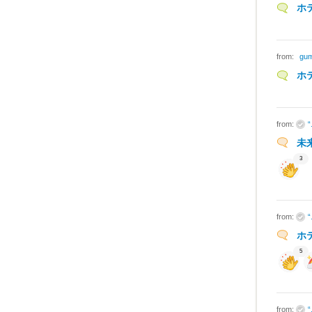
ホ
from:
gu
ホ
from:
未
3
from:
ホ
5
from: