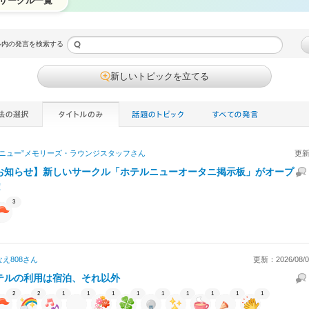
サークル一覧
ル内の発言を検索する
新しいトピックを立てる
“ニュー”メモリーズ・ラウンジスタッフ
さん
更新
お知らせ】新しいサークル「ホテルニューオータニ掲示板」がオープ
！
3
え808
さん
更新：2026/08/06
テルの利用は宿泊、それ以外
2
2
1
1
1
1
1
1
1
1
1