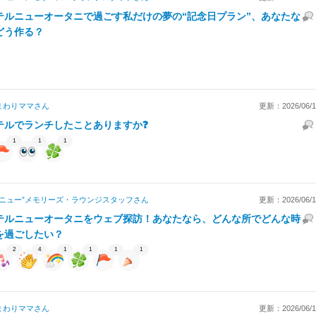
テルニューオータニで過ごす私だけの夢の“記念日プラン”、あなたな
どう作る？
まわりママ
さん
更新：2026/06/17
テルでランチしたことありますか❓
1
1
1
“ニュー”メモリーズ・ラウンジスタッフ
さん
更新：2026/06/14
テルニューオータニをウェブ探訪！あなたなら、どんな所でどんな時
を過ごしたい？
2
4
1
1
1
1
まわりママ
さん
更新：2026/06/12