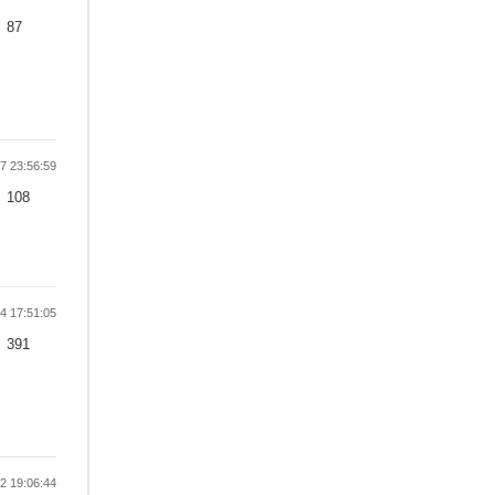
87
 23:56:59
108
 17:51:05
391
 19:06:44