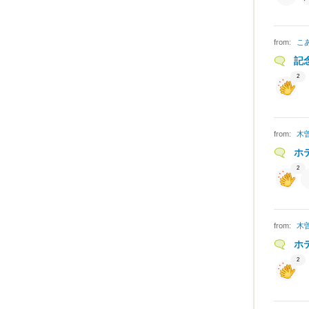
from:
こ
記
2
from:
木
ホ
2
from:
木
ホ
2