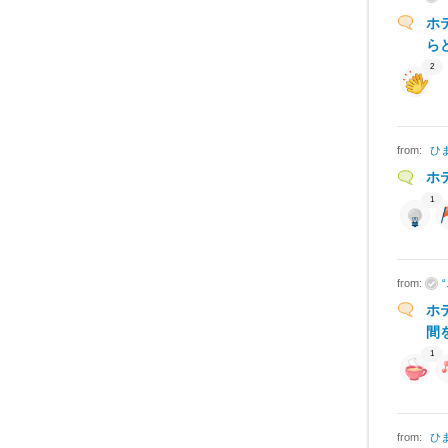
ホ
ら
2
from:
ひ
ホ
1
from:
ホ
間
1
from:
ひ