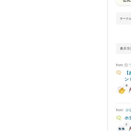
公式
サーク
from:
【
ン
11
from:
かな
ホ
2