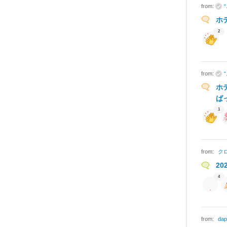
from:
ホ
2
from:
ホ
ば
1
from:
ク
2
4
from:
dap