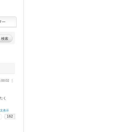
検索
:00:02
︙
たく
全文表示
162