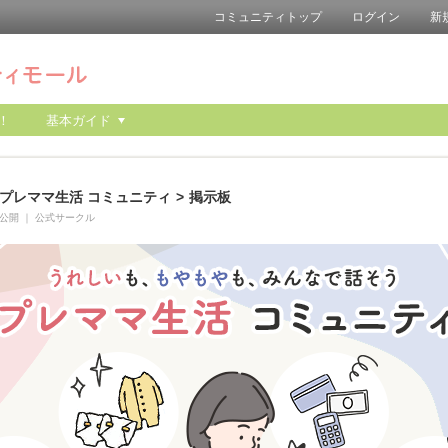
コミュニティトップ
ログイン
新
！
基本ガイド
プレママ生活 コミュニティ
>
掲示板
公開
｜
公式サークル