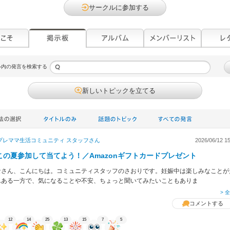
サークルに参加する
ル内の発言を検索する
新しいトピックを立てる
プレママ生活コミュニティ スタッフ
さん
2026/06/12 15
この夏参加して当てよう！／Amazonギフトカードプレゼント
なさん、こんにちは。コミュニティスタッフのさおりです。妊娠中は楽しみなことが
んある一方で、気になることや不安、ちょっと聞いてみたいこともありま
> 
コメントする
12
14
25
13
15
7
5