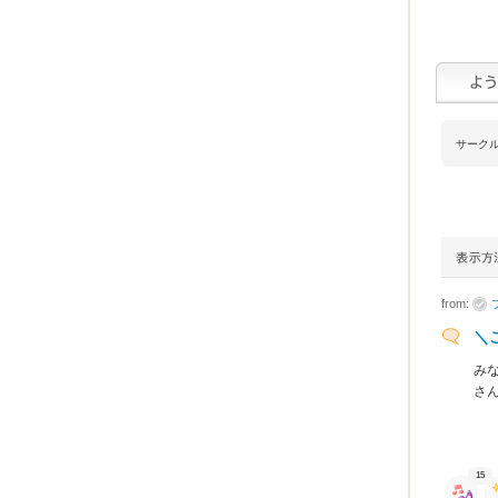
サーク
from:
＼
み
さ
15