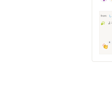
from:
し
よ
6