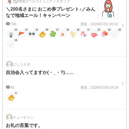
地域エールコミュニティスタッフ
＼200名さまに おこめ券プレゼント♪／みん
なで地域エール！キャンペーン
706
更新：2026/07/31 05:02
15
14
13
65
17
16
16
17
15
16
18
18
にしうさぎ
自治会入ってますか(・_・?)……
45
更新：2026/07/30 04:18
9
チューチャン
お礼の言葉です。