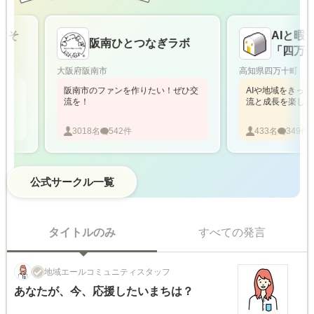
そ
AIと暇つ
阪南ひとつなぎラボ
「四万十
大阪府阪南市
高知県四万十町
阪南市のファンを作りたい！ぜひ交
AIや地域をきっかけ
流を！
流と成長を楽しめる
3018
名
542
件
433
名
349
件
公式サークル一覧
タイトルのみ
すべての発言
地域エールコミュニティスタッフ
あなたが、今、応援したいまちは？