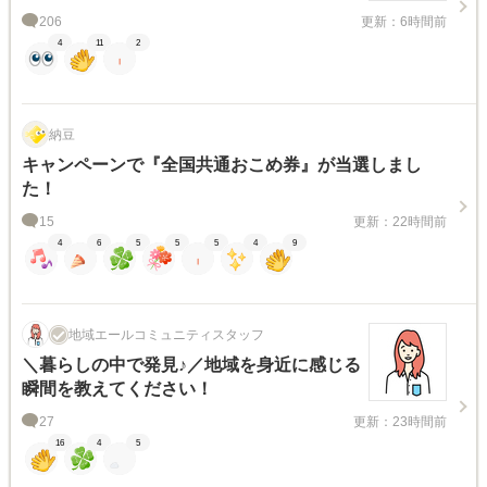
206
更新：6時間前
4
11
2
納豆
キャンペーンで『全国共通おこめ券』が当選しまし
た！
15
更新：22時間前
4
6
5
5
5
4
9
地域エールコミュニティスタッフ
＼暮らしの中で発見♪／地域を身近に感じる
瞬間を教えてください！
27
更新：23時間前
16
4
5