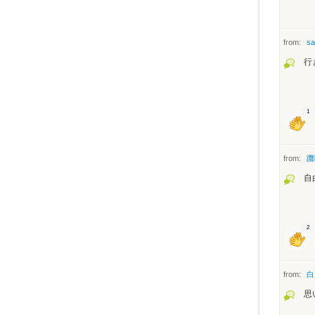
from:
sa
行
1
from:
躑
自
2
from:
白
思