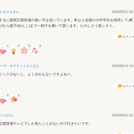
んちゃん
さん
2026/05/21 09:
するに新国立競技場の使い方を説いています。私なら全国の小中学生を招待して,縄
びから面子(めんこ)まで一杯汗を掻いて貰います。たのしそう楽しそう。
コメン
1
2
2
2
ーズ・オプティミスト
さん
2026/05/14 14:
ピック少ないし、よく分かんないですよねー。
コメン
2
2
ッコ
さん
2026/05/12 10:
立競技場テレビでしか見たことがないので行きたいです。