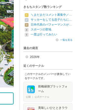
きもちスタンプ数ランキング
＼まだまだコメント募集中／…
サッカーをしてる息子たちに…
日本代表のパフォーマンスが…
スポーツの聖地
一度は行ってみたい
一覧を見る
過去の発言
2026年
近くのサークル
このサークルのメンバーが参加してい
るサークルです。
前橋縁側プラットフォ
ーム
公開
｜
公式サークル
美味しいひとときラウ