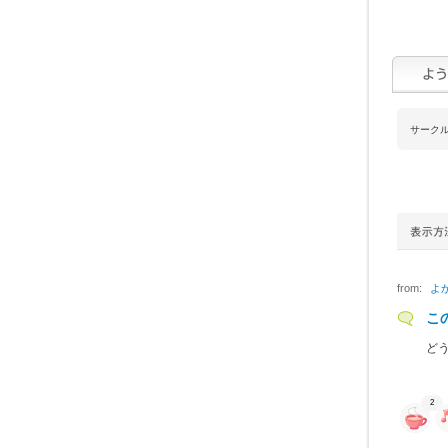
サーク
from:
よ
こ
ど
2