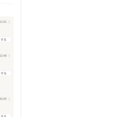
51:01
︙
トする
22:48
︙
トする
42:05
︙
トする