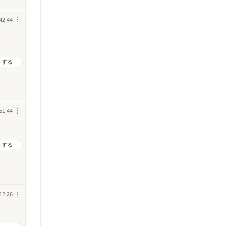
42:44
︙
トする
51:44
︙
トする
12:26
︙