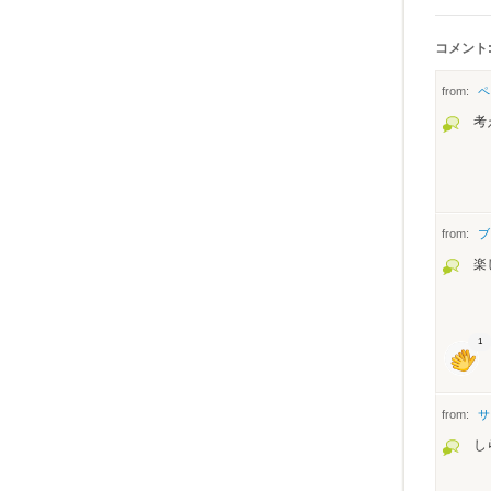
コメント:
from:
ペ
考
from:
ブ
楽
1
from:
サ
し