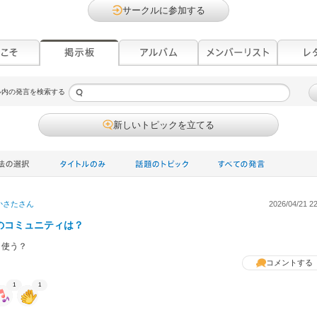
サークルに参加する
ル内の発言を検索する
新しいトピックを立てる
かさた
さん
2026/04/21 22
のコミュニティは？
う使う？
コメントする
1
1