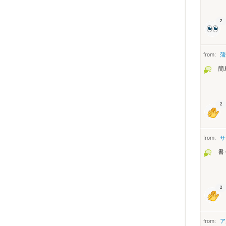
2
from:
蒲
簡
2
from:
サ
書
2
from:
ア