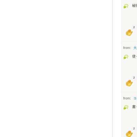
秘
2
from:
大
使
2
from:
ヨ
書
2