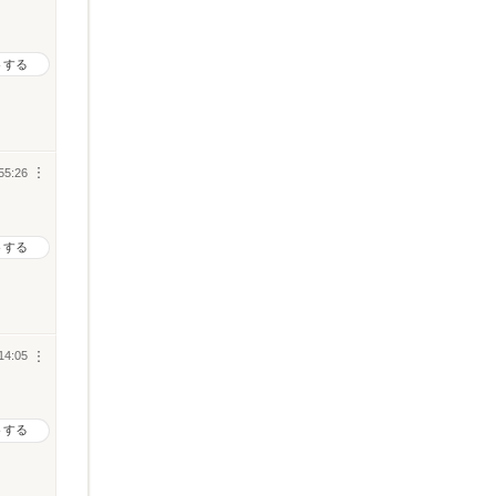
トする
55:26
︙
トする
14:05
︙
トする