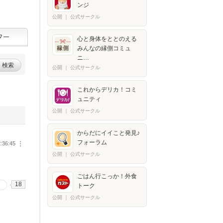
ンジ
公開
｜
公式サークル
心と身体をととのえる
みんなの縁側コミュ
ニ…
検索
公開
｜
公式サークル
これからデリカ！コミ
ュニティ
公開
｜
公式サークル
からだにイイこと発見♪
フォーラム
:36:45
︙
公開
｜
公式サークル
ごはん行こっか！外食
18
トーク
公開
｜
公式サークル