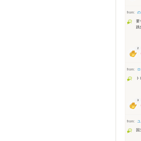
from:
の
要
跳
2
from:
ロ
ト
3
from:
ユ
国