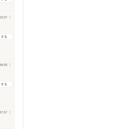
00:07
︙
トする
48:58
︙
トする
37:57
︙