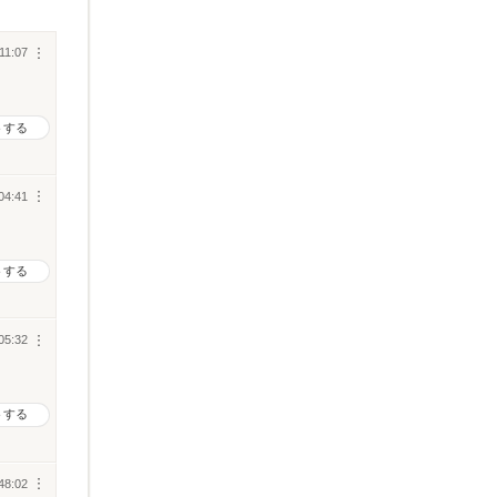
11:07
︙
トする
04:41
︙
トする
05:32
︙
トする
48:02
︙