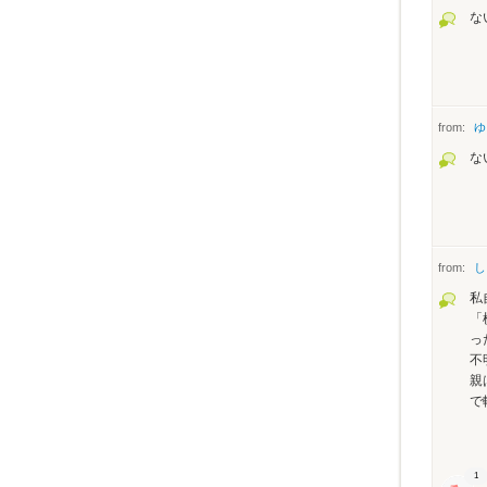
な
from:
ゆ
な
from:
し
私
「
っ
不
親
で
1