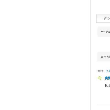
サーク
from:
ひ
実
私