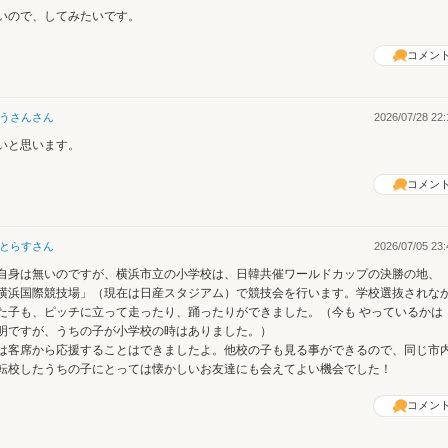
いので、してみたいです。
コメン
うさん
さん
2026/07/28 22:
いと思います。
コメン
とらす
さん
2026/07/05 23:
自身は無いのですが、横浜市立の小学校は、日韓共催ワールドカップの決勝の地、
横浜国際競技場」（現在は日産スタジアム）で競技会を行います。学校選抜されな
た子も、ピッチに立って走ったり、踊ったりができました。（今も やっているかは
明ですが、うちの子が小学校の時はありました。）
は客席から応援することはできましたよ。他校の子も見る事ができるので、同じ市
転校したうちの子にとっては懐かしいお友達にも会えてよい機会でした！
コメン