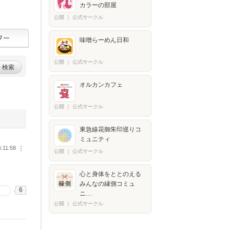
カラーの部屋
公開
｜
公式サークル
味噌らーめん日和
公開
｜
公式サークル
検索
オルカンカフェ
公開
｜
公式サークル
東急線花御朱印巡りコ
ミュニティ
6:11:58
︙
公開
｜
公式サークル
心と身体をととのえる
みんなの縁側コミュ
6
る
ニ…
公開
｜
公式サークル