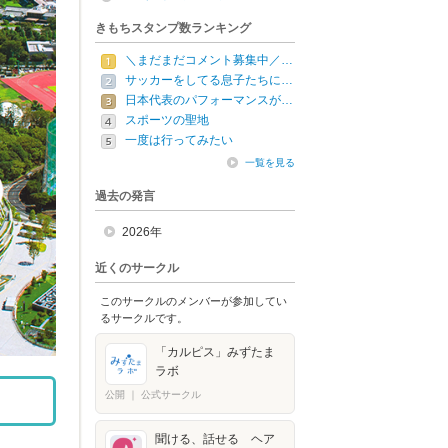
きもちスタンプ数ランキング
＼まだまだコメント募集中／…
サッカーをしてる息子たちに…
日本代表のパフォーマンスが…
スポーツの聖地
一度は行ってみたい
一覧を見る
過去の発言
2026年
近くのサークル
このサークルのメンバーが参加してい
るサークルです。
「カルピス」みずたま
ラボ
公開
｜
公式サークル
聞ける、話せる ヘア