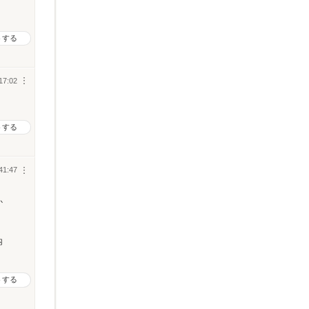
トする
17:02
︙
トする
41:47
︙
か
内
トする