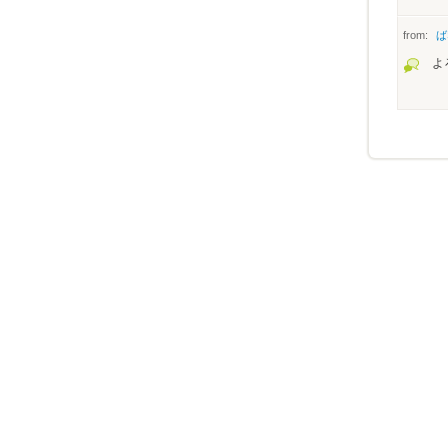
from:
ば
よ