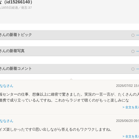
な
（id15266140）
1855日経過／発言:37
さんの新着トピック
さんの新着写真
さんの新着コメント
なな
さん
2026/07/02 15:
報センターの仕事、想像以上に緻密で驚きました。実況の一言一言が、たくさんの
連携で成り立っているんですね。これからラジオで聴くのがもっと楽しみにな
> 全文を見
なな
さん
2026/06/20 09:
イズ楽しかったです⚾思い出しながら答えるのもワクワクしますね。
> 全文を見