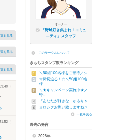
オーナー
「野球好き集まれ！コミュ
一覧を見る
ニティ」スタッフ
一覧を見る
このサークルについて
きもちスタンプ数ランキング
一覧を見る
＼50組100名様をご招待／シ…
☆締切迫る！☆＼50組100名
様…
03:40
︙
＼★キャンペーン実施中★／
野…
人
『あなたが好きな、ゆるキャ…
ヨロシクお願い致しますね♫
る
一覧を見る
51:52
︙
過去の発言
2026年
る