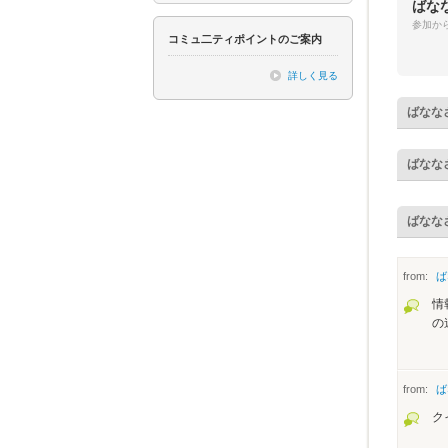
ばな
参加から
コミュ二ティポイントのご案内
詳しく見る
ばなな
ばなな
ばなな
from:
ば
情
の
from:
ば
ク