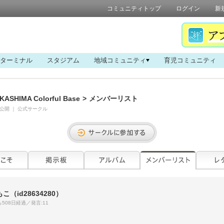
コミュニティトップ
ログイン
新
ターミナル
スタジアム
地域コミュニティ
育児コミュニティ
KASHIMA Colorful Base
>
メンバーリスト
公開
｜
公式サークル
もこ
（id28634280）
508日経過／発言:11