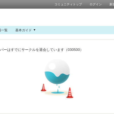
コミュニティトップ
ログイン
新
場一覧
基本ガイド
バーはすでにサークルを退会しています（030500）