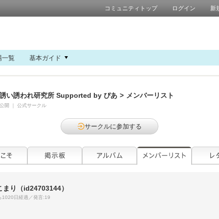
コミュニティトップ
ログイン
新
場一覧
基本ガイド
誘い誘われ研究所 Supported by ぴあ
>
メンバーリスト
公開
｜
公式サークル
サークルに参加する
こまり
（id24703144）
1020日経過／発言:19