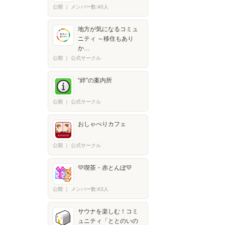
公開
｜
メンバー数:40人
地方が気になるコミュ
ニティ ～移住もあり
か…
公開
｜
公式サークル
“絆”の案内所
公開
｜
公式サークル
おしゃべりカフェ
公開
｜
公式サークル
💛喫茶・赤とんぼ💛
公開
｜
メンバー数:63人
サウナを楽しむ！コミ
ュニティ「ととのいの