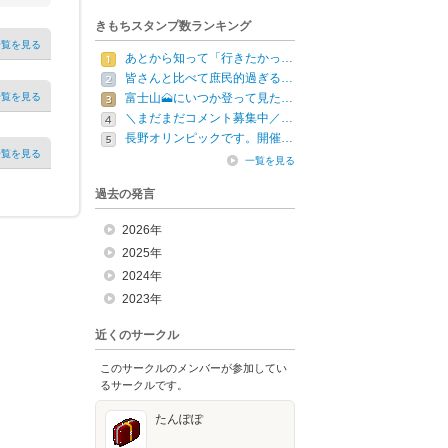
きもちスタンプ数ランキング
一覧を見る
あとから知って「行きたかっ…
皆さんと比べて庶民的過ぎる…
一覧を見る
富士山🗻にいつか登って見た…
＼まだまだコメント募集中／…
長野オリンピックです。開催…
一覧を見る
一覧を見る
過去の発言
2026年
2025年
2024年
2023年
近くのサークル
このサークルのメンバーが参加してい
るサークルです。
たんぽぽ