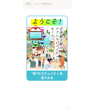
公開
｜
メンバー数:63人