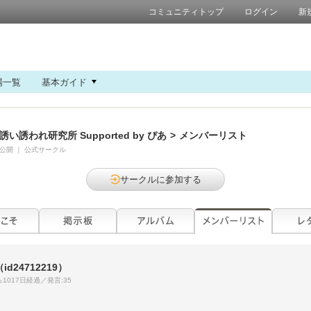
コミュニティトップ
ログイン
新
場一覧
基本ガイド
誘い誘われ研究所 Supported by ぴあ
>
メンバーリスト
公開
｜
公式サークル
サークルに参加する
（id24712219）
1017日経過／発言:35