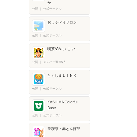
か…
公開
｜
公式サークル
おしゃべりサロン
公開
｜
公式サークル
喫茶🍹☕ い こ い
公開
｜
メンバー数:55人
とくしまＬＩＮＫ
公開
｜
公式サークル
KASHIMA Colorful
Base
公開
｜
公式サークル
💛喫茶・赤とんぼ💛