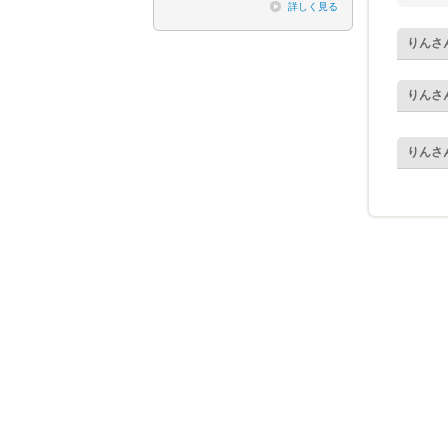
詳しく見る
りん
さ
りん
さ
りん
さ