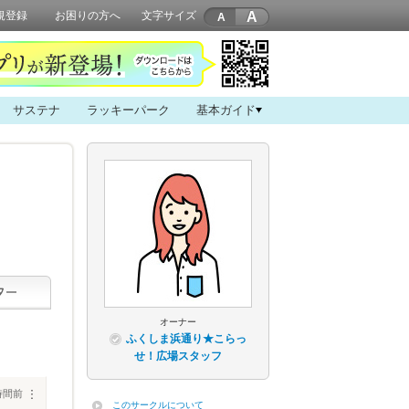
A
規登録
お困りの方へ
文字サイズ
サステナ
ラッキーパーク
基本ガイド
オーナー
ふくしま浜通り★こらっ
せ！広場スタッフ
時間前
︙
このサークルについて