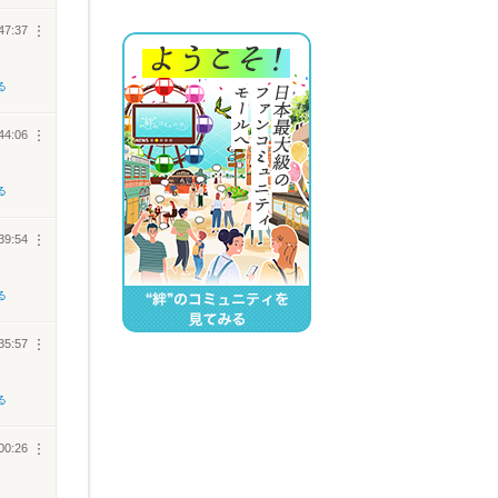
47:37
︙
る
44:06
︙
る
39:54
︙
る
35:57
︙
る
00:26
︙