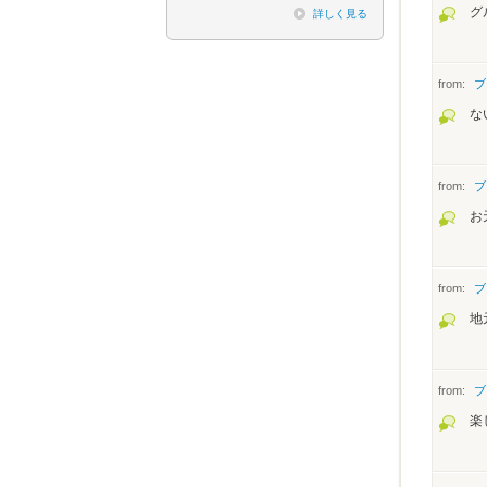
グ
詳しく見る
from:
ブ
な
from:
ブ
お
from:
ブ
地
from:
ブ
楽