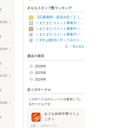
きもちスタンプ数ランキング
る
【応募期間・延長決定！】＼…
15:53
︙
＼まだまだコメント募集中／…
＼まだまだコメント募集中／…
＼まだまだコメント募集中／…
る
いずれは観光に行ってみたい…
一覧を見る
13:04
︙
過去の発言
る
2026年
2025年
07:07
︙
2024年
近くのサークル
る
このサークルのメンバーが参加してい
03:02
︙
るサークルです。
おうちde街中華コミュ
る
ニティ
公開
｜
公式サークル