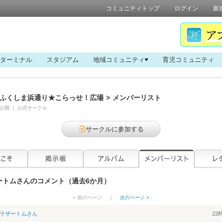
コミュニティトップ
ログイン
新
ターミナル
スタジアム
地域コミュニティ
育児コミュニティ
ふくしま浜通り★こらっせ！広場
>
メンバーリスト
公開
｜
公式サークル
サークルに参加する
ートム
さんのコメント（過去6か月）
< 前のページ
｜
次のページ >
ラザートム
さん
22