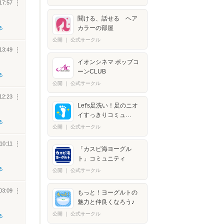
17:57
︙
聞ける、話せる ヘア
カラーの部屋
る
公開
｜
公式サークル
13:49
︙
イオンシネマ ポップコ
ーンCLUB
る
公開
｜
公式サークル
12:23
︙
Let's足洗い！足のニオ
イすっきりコミュ…
る
公開
｜
公式サークル
10:11
︙
「カスピ海ヨーグル
ト」コミュニティ
る
公開
｜
公式サークル
03:09
︙
もっと！ヨーグルトの
魅力と仲良くなろう♪
公開
｜
公式サークル
る