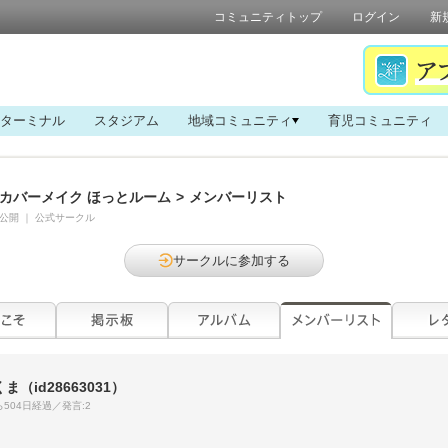
コミュニティトップ
ログイン
新
ターミナル
スタジアム
地域コミュニティ
育児コミュニティ
カバーメイク ほっとルーム
>
メンバーリスト
公開
｜
公式サークル
サークルに参加する
くま
（id28663031）
504日経過／発言:2