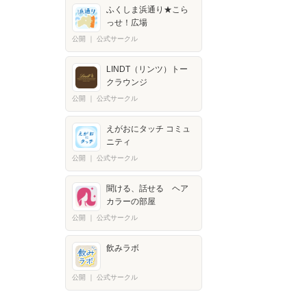
ふくしま浜通り★こら
っせ！広場
公開
｜
公式サークル
LINDT（リンツ）トー
クラウンジ
公開
｜
公式サークル
えがおにタッチ コミュ
ニティ
公開
｜
公式サークル
聞ける、話せる ヘア
カラーの部屋
公開
｜
公式サークル
飲みラボ
公開
｜
公式サークル