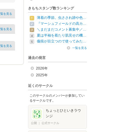
きもちスタンプ数ランキング
一覧を見る
薄着の季節。虫さされ跡や色…
『マーシュフィールドの高カ…
一覧を見る
＼まだまだコメント募集中／…
夏は半袖を着たり肌見せの機…
傷痕が目立つので使ってみた…
一覧を見る
一覧を見る
過去の発言
2026年
2025年
近くのサークル
このサークルのメンバーが参加してい
るサークルです。
ちょっとひといきラウ
ンジ
公開
｜
公式サークル