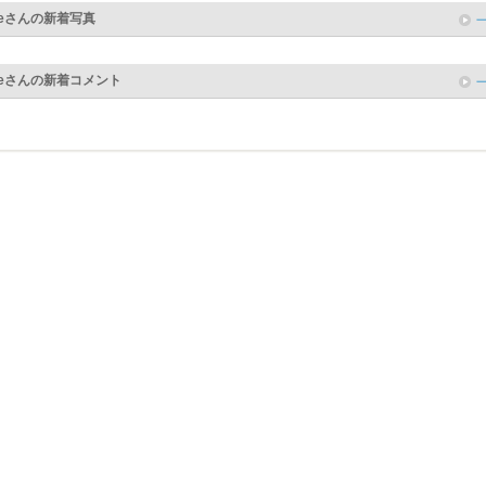
ル
e
さんの新着写真
クオン
e
さんの新着コメント