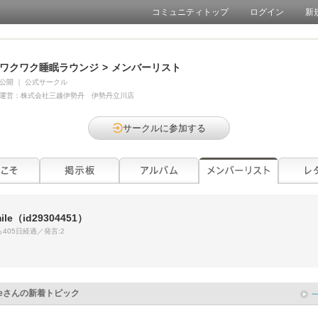
コミュニティトップ
ログイン
新
ワクワク睡眠ラウンジ
>
メンバーリスト
公開
｜
公式サークル
運営：
株式会社三越伊勢丹 伊勢丹立川店
サークルに参加する
ile
（id29304451）
405日経過／発言:2
e
さんの新着トピック
で