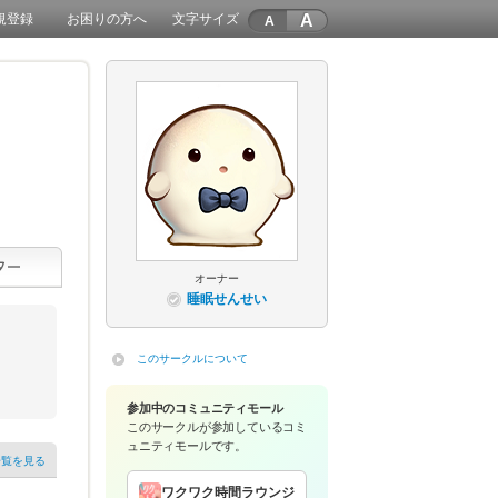
A
規登録
お困りの方へ
文字サイズ
オーナー
睡眠せんせい
このサークルについて
参加中のコミュニティモール
このサークルが参加している
コミ
ュニティモールです。
一覧を見る
ワクワク時間ラウンジ
きたて！公式サーク