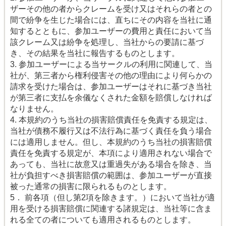
ザーその他の者からクレームを受け又はそれらの者との
間で紛争を生じた場合には、直ちにその内容を当社に通
知するとともに、参加ユーザーの費用と責任において当
該クレーム又は紛争を処理し、当社からの要請に基づ
き、その結果を当社に報告するものとします。
3. 参加ユーザーによる当サークルの利用に関連して、当
社が、第三者から権利侵害その他の理由により何らかの
請求を受けた場合は、参加ユーザーはそれに基づき当社
が第三者に支払を余儀なくされた金額を賠償しなければ
なりません。
4. 本規約のうち当社の損害賠償責任を免責する規定は、
当社が債務不履行又は不法行為に基づく責任を負う場合
には適用しません。但し、本規約のうち当社の損害賠償
責任を免責する規定が、本項により適用されない場合で
あっても、当社に故意又は重過失がある場合を除き、当
社が負担すべき損害賠償の範囲は、参加ユーザーが直接
被った通常の損害に限られるものとします。
5． 前各項（但し第2項を除きます。）において当社が適
用を受ける損害賠償に関連する諸規定は、当社等に含ま
れる全ての者についても適用されるものとします。