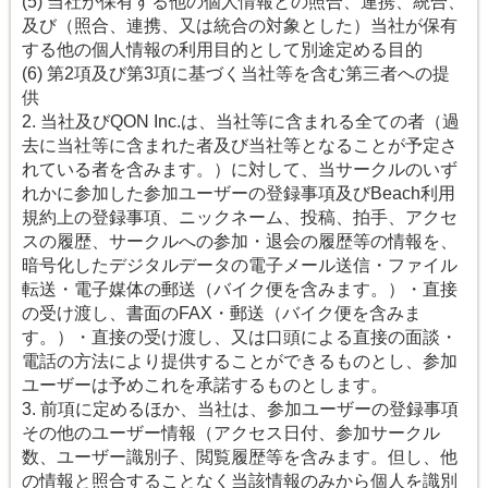
(5) 当社が保有する他の個人情報との照合、連携、統合、
及び（照合、連携、又は統合の対象とした）当社が保有
する他の個人情報の利用目的として別途定める目的
(6) 第2項及び第3項に基づく当社等を含む第三者への提
供
2. 当社及びQON Inc.は、当社等に含まれる全ての者（過
去に当社等に含まれた者及び当社等となることが予定さ
れている者を含みます。）に対して、当サークルのいず
れかに参加した参加ユーザーの登録事項及びBeach利用
規約上の登録事項、ニックネーム、投稿、拍手、アクセ
スの履歴、サークルへの参加・退会の履歴等の情報を、
暗号化したデジタルデータの電子メール送信・ファイル
転送・電子媒体の郵送（バイク便を含みます。）・直接
の受け渡し、書面のFAX・郵送（バイク便を含みま
す。）・直接の受け渡し、又は口頭による直接の面談・
電話の方法により提供することができるものとし、参加
ユーザーは予めこれを承諾するものとします。
3. 前項に定めるほか、当社は、参加ユーザーの登録事項
その他のユーザー情報（アクセス日付、参加サークル
数、ユーザー識別子、閲覧履歴等を含みます。但し、他
の情報と照合することなく当該情報のみから個人を識別