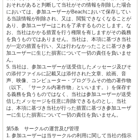
おそれがあると判断して当社がその情報を削除した場合
においては、参加ユーザーがBeachにおいて保存してい
る当該情報が削除され、又は、閲覧できなくなることが
あり、参加ユーザーはこれを了承するものとします。な
お、当社はかかる措置を行う権限を有しますがその義務
を負うものではありません。当社は、本項に基づき当社
が一定の措置を行い、又は行わなかったことに基づき参
加ユーザーに生じた損害について一切の責任を負いませ
ん。
5. 当社は、参加ユーザーが送受信したメッセージ及びそ
の添付ファイルに記載又は添付された文章、絵画、音
声、映像、コンピューター・プログラムその他の著作物
（以下、「サークル内著作物」といいます。）を保存す
る義務を負うものではなく、当社は参加ユーザーが送受
信したメッセージを任意に削除できるものとし、当社
は、本項に基づき当社が行った措置に基づき参加ユーザ
ーに生じた損害について一切の責任を負いません。
第5条 サークルの運営及び管理
1. 参加ユーザーは当サークルの利用に関して当社の指示