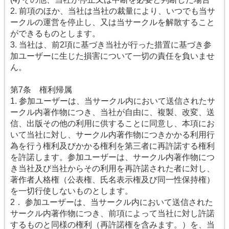
2. 前項のほか、当社は当社の裁量により、いつでも当サ
ークルの運営を停止し、又は当サークルを解散すること
ができるものとします。
3. 当社は、前2項に基づき当社が行った措置に基づき参
加ユーザーに生じた損害について一切の責任を負いませ
ん。
第7条 権利帰属
1. 参加ユーザーは、当サークル内において送信されたサ
ークル内著作物につき、当社が自由に、複製、改変、送
信、出版その他の利用に供することに同意し、本項にお
いて当社に対し、サークル内著作物につきかかる利用行
為を行う権利及びかかる権利を第三者に再許諾する権利
を許諾します。参加ユーザーは、サークル内著作物につ
き当社及び当社からその利用を再許諾された者に対し、
著作者人格権（公表権、氏名表示権及び同一性保持権）
を一切行使しないものとします。
2． 参加ユーザーは、当サークル内において送信された
サークル内著作物につき、前項によって当社に対し許諾
するものと同様の権利（再許諾権を含みます。）を、当