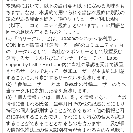
本規約において、以下の語は各々以下に定める意味をも
ちます。なお、本規約で用いられる語は本規約に別段の
定めがある場合を除き、“絆”のコミュニティ利用規約
（以下、「コミュニティ規約」といいます。）の用語と
同一の意味を有するものとします。
(1) 「当サークル」とは、Beachのシステムを利用し、
QON Inc.が設置及び運営する「“絆”のコミュニティ」内
の1サークルとして、当社がスポンサーとして設置及び
運営するサークル並びに‘インナービューティーLabo
support by Esthe Pro Labo内に当社の承認を受けて設置
されるサークルであって、参加ユーザーが本規約に同意
することにより参加するサークルを意味します。
(2) 「参加ユーザー」とは、Beachの登録ユーザーのうち
当サークルに参加した者を意味します。
(3) 「個人情報」とは、個人に関する情報であって、当該
情報に含まれる氏名、生年月日その他の記述などにより
特定の個人を識別することができるもの（他の情報と容
易に参照することができ、それにより特定の個人を識別
することができることとなるものを含みます。）及び個
人情報保護法上の個人識別符号が含まれるものを意味し