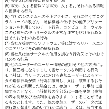
(4) 法令又は条例等に違反する行為
(5) 事実に反する情報又は事実に反するおそれのある情報
を提供する行為
(6) 当社のシステムへの不正アクセス、それに伴うプログ
ラムコードの改ざん、通信機器の仕様その他アプリケー
ションを利用してのチート行為、コンピューターウィル
スの頒布その他当サークルの正常な運営を妨げる行為又
はそのおそれのある行為
(7) 当社が提供するソフトウェア等に対するリバースエン
ジニアリングその他の解析行為
(8) 当社又は当サークルの信用を損なう行為又はそのおそ
れのある行為
(9) 他のユーザーのユーザー情報の使用その他の方法によ
り、第三者になりすまして当サークルを利用する行為
4. 当社は、当サークルにおける参加ユーザーによるデー
タの送信行為が禁止行為に該当し、又は、該当するおそ
れがあると判断した場合には、参加ユーザーに事前に通
知することなく、当該情報の全部又は一部を削除（事前
の表示制限及び送信制限を含みます。）することができ
るものとします。また、他の参加ユーザーのデータの送
信行為が禁止行為のいずれかに該当し、又は、該当する