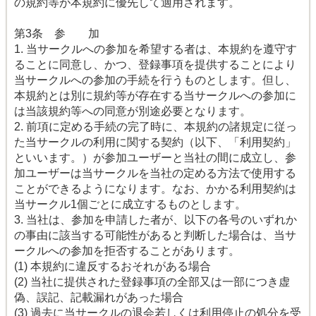
の規約等が本規約に優先して適用されます。
第3条 参 加
1. 当サークルへの参加を希望する者は、本規約を遵守す
ることに同意し、かつ、登録事項を提供することにより
当サークルへの参加の手続を行うものとします。但し、
本規約とは別に規約等が存在する当サークルへの参加に
は当該規約等への同意が別途必要となります。
2. 前項に定める手続の完了時に、本規約の諸規定に従っ
た当サークルの利用に関する契約（以下、「利用契約」
といいます。）が参加ユーザーと当社の間に成立し、参
加ユーザーは当サークルを当社の定める方法で使用する
ことができるようになります。なお、かかる利用契約は
当サークル1個ごとに成立するものとします。
3. 当社は、参加を申請した者が、以下の各号のいずれか
の事由に該当する可能性があると判断した場合は、当サ
ークルへの参加を拒否することがあります。
(1) 本規約に違反するおそれがある場合
(2) 当社に提供された登録事項の全部又は一部につき虚
偽、誤記、記載漏れがあった場合
(3) 過去に当サークルの退会若しくは利用停止の処分を受