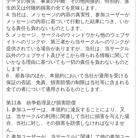
データの喪失、事業の中断、その他間接的、特別的、派
生的又は付随的損害の全てを意味します。
4. 当社は、メッセージの内容の真実性、参加ユーザーが
メッセージの内容に基づいて行動した結果につき、いか
なる責任も負わないものとします。
5. メッセージ、サークルのウィンドウから他のウェブサ
イトへのリンクや、第三者から当サークルへのリンクが
提供されている場合がありますが、当社は、当サークル
以外のウェブサイト及びそこから得られる情報に関して
いかなる理由に基づいても一切の責任を負わないものと
します。
6． 前各項のほか、本規約において当社が適用を受ける
保証の否認、免責、損害賠償の制限は当社等に含まれる
全ての者について適用されるものとします。
第11条 紛争処理及び損害賠償
1. 参加ユーザーは、本規約に違反することにより、又
は、当サークルの利用に関連して当社に損害を与えた場
合、当社に対し、その損害を賠償しなければなりませ
ん。
2. 参加ユーザーが、当サークルに関連して他の参加ユー