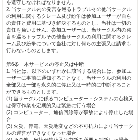
を遵守しなければなりません。
2. 当サークル内の発言を巡るトラブルその他当サークル
の利用に関するクレーム及び紛争は参加ユーザーが自ら
の責任と費用に基づき解決するものとし、当社は一切の
責任を負いません。参加ユーザーは、当サークル内の発
言を巡るトラブルその他当サークルの利用に関するクレ
ーム及び紛争について当社に対し何らの主張又は請求も
行わないものとします。
第6条 本サービスの停止又は中断
1. 当社は、以下のいずれかに該当する場合には、参加ユ
ーザーに事前に通知することなく、当サークルの利用の
全部又は一部を永久的に停止又は一時的に中断すること
ができるものとします。
(1) 当サークルに係るコンピューター・システムの点検又
は保守作業を定期的又は緊急に行う場合
(2) コンピューター、通信回線等が事故により停止した場
合
(3) 火災、停電、天災地変などの不可抗力により当サーク
ルの運営ができなくなった場合
(4) その他、当社が停止又は中断を必要と判断した場合