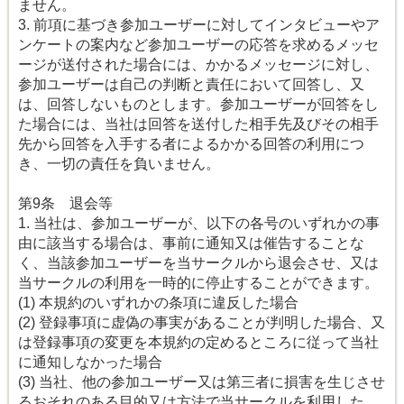
ません。
3. 前項に基づき参加ユーザーに対してインタビューやア
ンケートの案内など参加ユーザーの応答を求めるメッセ
ージが送付された場合には、かかるメッセージに対し、
参加ユーザーは自己の判断と責任において回答し、又
は、回答しないものとします。参加ユーザーが回答をし
た場合には、当社は回答を送付した相手先及びその相手
先から回答を入手する者によるかかる回答の利用につ
き、一切の責任を負いません。
第9条 退会等
1. 当社は、参加ユーザーが、以下の各号のいずれかの事
由に該当する場合は、事前に通知又は催告することな
く、当該参加ユーザーを当サークルから退会させ、又は
当サークルの利用を一時的に停止することができます。
(1) 本規約のいずれかの条項に違反した場合
(2) 登録事項に虚偽の事実があることが判明した場合、又
は登録事項の変更を本規約の定めるところに従って当社
に通知しなかった場合
(3) 当社、他の参加ユーザー又は第三者に損害を生じさせ
るおそれのある目的又は方法で当サークルを利用した、