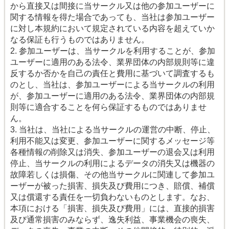
から直接又は間接に当サークル又は他の参加ユーザーに
関する情報を得た場合であっても、当社は参加ユーザー
に対し本規約において規定されている内容を超えていか
なる保証も行うものではありません。
2. 参加ユーザーは、当サークルを利用することが、参加
ユーザーに適用のある法令、業界団体の内部規則等に違
反するか否かを自己の責任と費用に基づいて調査するも
のとし、当社は、参加ユーザーによる当サークルの利用
が、参加ユーザーに適用のある法令、業界団体の内部規
則等に適合することを何ら保証するものではありませ
ん。
3. 当社は、当社による当サークルの運営の中断、停止、
利用不能又は変更、参加ユーザーに関するメッセージ等
各種情報の削除又は消失、参加ユーザーの退会又は利用
停止、当サークルの利用によるデータの消失又は機器の
故障若しくは損傷、その他当サークルに関連して参加ユ
ーザーが被った損害、損失及び費用につき、賠償、補償
又は償還する責任を一切負わないものとします。なお、
本項における「損害、損失及び費用」には、直接的損害
及び通常損害のみならず、逸失利益、事業機会の喪失、