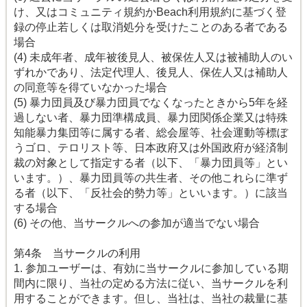
け、又はコミュニティ規約かBeach利用規約に基づく登
録の停止若しくは取消処分を受けたことのある者である
場合
(4) 未成年者、成年被後見人、被保佐人又は被補助人のい
ずれかであり、法定代理人、後見人、保佐人又は補助人
の同意等を得ていなかった場合
(5) 暴力団員及び暴力団員でなくなったときから5年を経
過しない者、暴力団準構成員、暴力団関係企業又は特殊
知能暴力集団等に属する者、総会屋等、社会運動等標ぼ
うゴロ、テロリスト等、日本政府又は外国政府が経済制
裁の対象として指定する者（以下、「暴力団員等」とい
います。）、暴力団員等の共生者、その他これらに準ず
る者（以下、「反社会的勢力等」といいます。）に該当
する場合
(6) その他、当サークルへの参加が適当でない場合
第4条 当サークルの利用
1. 参加ユーザーは、有効に当サークルに参加している期
間内に限り、当社の定める方法に従い、当サークルを利
用することができます。但し、当社は、当社の裁量に基