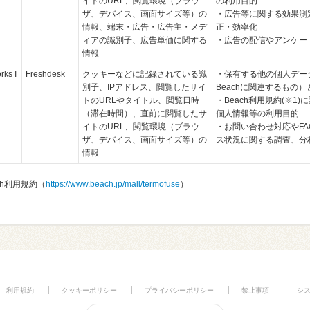
イトのURL、閲覧環境（ブラウ
の利用目的
ザ、デバイス、画面サイズ等）の
・広告等に関する効果測
情報、端末・広告・広告主・メデ
正・効率化
ィアの識別子、広告単価に関する
・広告の配信やアンケー
情報
rks I
Freshdesk
クッキーなどに記録されている識
・保有する他の個人デー
別子、IPアドレス、閲覧したサイ
Beachに関連するもの
トのURLやタイトル、閲覧日時
・Beach利用規約(※1)
（滞在時間）、直前に閲覧したサ
個人情報等の利用目的
イトのURL、閲覧環境（ブラウ
・お問い合わせ対応やFA
ザ、デバイス、画面サイズ等）の
ス状況に関する調査、分
情報
ach利用規約（
https://www.beach.jp/mall/termofuse
）
利用規約
クッキーポリシー
プライバシーポリシー
禁止事項
シ