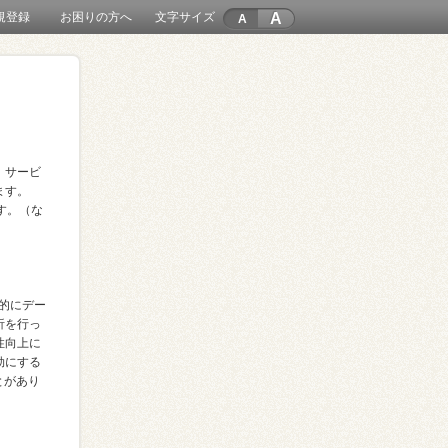
A
規登録
お困りの方へ
文字サイズ
、サービ
ます。
す。（な
的にデー
析を行っ
性向上に
効にする
とがあり