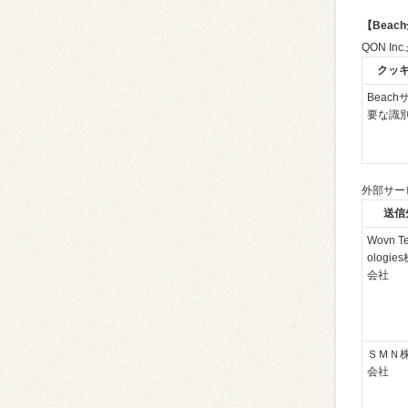
【Bea
QON I
クッ
Beac
要な識
外部サー
送信
Wovn T
ologie
会社
ＳＭＮ
会社