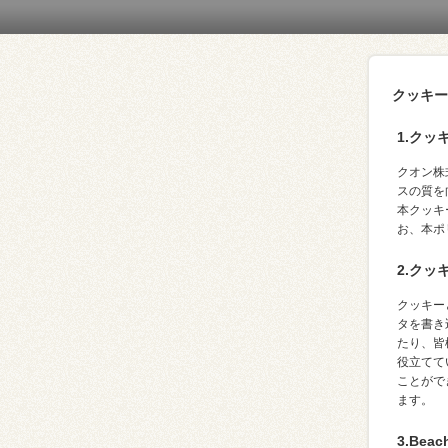
クッキー
1.ク
クオン株
スの質を
本クッキ
お、本ポリ
2.クッ
クッキー
タを書き
たり、皆
役立てて
ことがで
ます。
3.Be