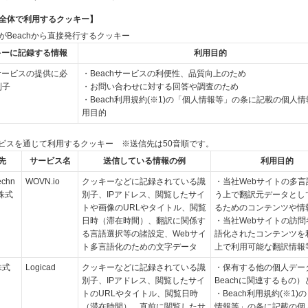
ch全体で利用するクッキー】
nc.がBeachから直接発行するクッキー
キーに記録する情報
利用目的
hサービスの提供に必
・Beachサービスの利便性、品質向上のため
別子
・お問い合わせに対する回答や調査のため
・Beach利用規約(※1)の「個人情報等」の条に記載の個人
用目的
ビスを通じて利用するクッキー ※送信先は50音順です。
先
サービス名
送信している情報の例
利用目的
echn
WOVN.io
クッキーなどに記録されている識
・当社Webサイトの多言
s株式
別子、IPアドレス、閲覧したサイ
う上で翻訳元データとし
トや画像のURLやタイトル、閲覧
るためのコンテンツや情
日時（滞在時間）、翻訳に関係す
・当社Webサイトの訪問
る言語選択等の諸設定、Webサイ
語化されたコンテンツを
ト多言語化のための文字データ
上で利用可能な翻訳情報
株式
Logicad
クッキーなどに記録されている識
・保有する他の個人デー
別子、IPアドレス、閲覧したサイ
Beachに関連するもの
トのURLやタイトル、閲覧日時
・Beach利用規約(※1)
（滞在時間）、直前に閲覧したサ
情報等」の条に記載の個