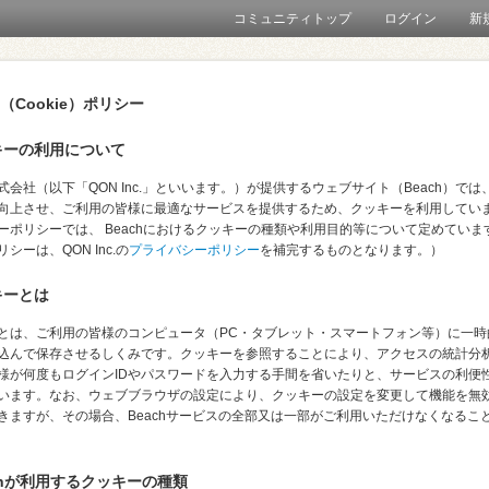
コミュニティトップ
ログイン
新
（Cookie）ポリシー
ッキーの利用について
式会社（以下「QON Inc.」といいます。）が提供するウェブサイト（Beach）では
向上させ、ご利用の皆様に最適なサービスを提供するため、クッキーを利用してい
ーポリシーでは、 Beachにおけるクッキーの種類や利用目的等について定めていま
シーは、QON Inc.の
プライバシーポリシー
を補完するものとなります。）
キーとは
とは、ご利用の皆様のコンピュータ（PC・タブレット・スマートフォン等）に一時
込んで保存させるしくみです。クッキーを参照することにより、アクセスの統計分
様が何度もログインIDやパスワードを入力する手間を省いたりと、サービスの利便
います。なお、ウェブブラウザの設定により、クッキーの設定を変更して機能を無
きますが、その場合、Beachサービスの全部又は一部がご利用いただけなくなるこ
achが利用するクッキーの種類