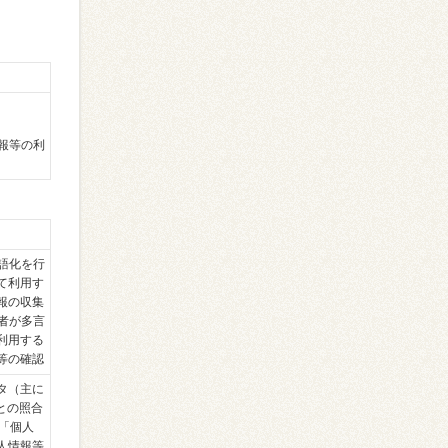
情報等の利
語化を行
て利用す
報の収集
者が多言
利用する
等の確認
タ（主に
）との照合
の「個人
人情報等