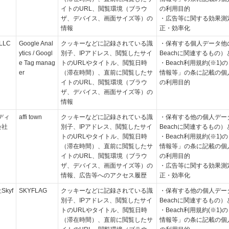
イトのURL、閲覧環境（ブラウ
の利用目的
ザ、デバイス、画面サイズ等）の
・広告等に関する効果測
情報
正・効率化
 LLC
Google Anal
クッキーなどに記録されている識
・保有する個人データ他
ytics / Googl
別子、IPアドレス、閲覧したサイ
Beachに関連するもの
e Tag manag
トのURLやタイトル、閲覧日時
・Beach利用規約(※1)
er
（滞在時間）、直前に閲覧したサ
情報等」の条に記載の個
イトのURL、閲覧環境（ブラウ
の利用目的
ザ、デバイス、画面サイズ等）の
情報
ディ
affi town
クッキーなどに記録されている識
・保有する他の個人デー
会社
別子、IPアドレス、閲覧したサイ
Beachに関連するもの
トのURLやタイトル、閲覧日時
・Beach利用規約(※1)
（滞在時間）、直前に閲覧したサ
情報等」の条に記載の個
イトのURL、閲覧環境（ブラウ
の利用目的
ザ、デバイス、画面サイズ等）の
・広告等に関する効果測
情報、広告等へのアクセス履歴
正・効率化
kyf
SKYFLAG
クッキーなどに記録されている識
・保有する他の個人デー
別子、IPアドレス、閲覧したサイ
Beachに関連するもの
トのURLやタイトル、閲覧日時
・Beach利用規約(※1)
（滞在時間）、直前に閲覧したサ
情報等」の条に記載の個