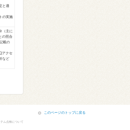
定と適
トの実施
タ（主に
）との照合
に記載の
Qアクセ
析など
icon
このページのトップに戻る
ステム点検について