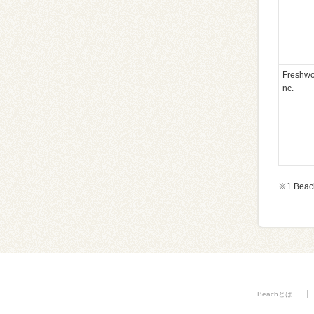
Freshwo
nc.
※1 Be
Beachとは