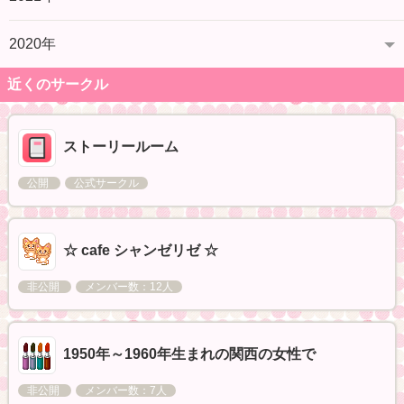
2020年
近くのサークル
ストーリールーム
公開
公式サークル
☆ cafe シャンゼリゼ ☆
非公開
メンバー数：12人
1950年～1960年生まれの関西の女性で
非公開
メンバー数：7人