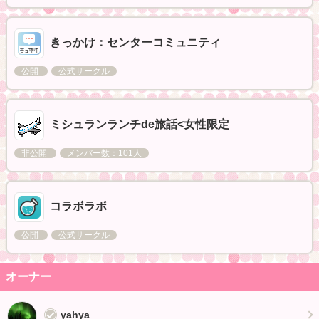
きっかけ：センターコミュニティ
公開
公式サークル
ミシュランランチde旅話<女性限定
非公開
メンバー数：101人
コラボラボ
公開
公式サークル
オーナー
yahya