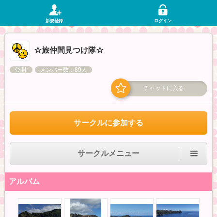
新規登録
ログイン
☆旅仲間見つけ隊☆
公開
メンバー数：89人
チャットに入る
サークルに参加する
サークルメニュー
アルバム