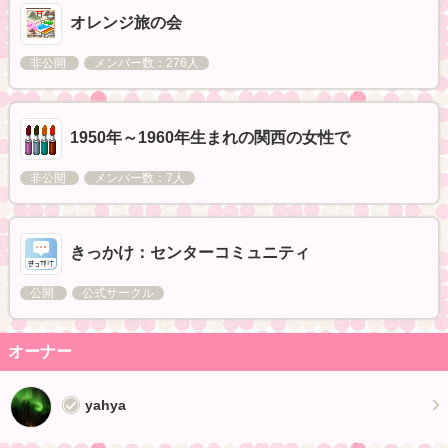
オレンジ旅の会
非公開
メンバー数：276人
1950年～1960年生まれの関西の女性で
非公開
メンバー数：7人
きっかけ：センターコミュニティ
公開
公式サークル
オーナー
yahya