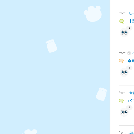
from:
た
【
1
from:
今
1
from:
ゆ
バ
1
from:
ぷ