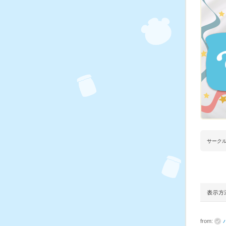
サーク
from: