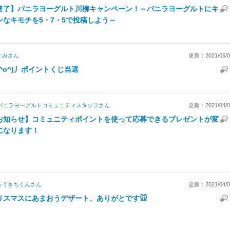
終了】バニラヨーグルト川柳キャンペーン！～バニラヨーグルトにキ
ンなキモチを5・7・5で投稿しよう～
ぐみ
さん
更新：2021/05/09
(^o^)丿ポイントくじ当選
バニラヨーグルトコミュニティスタッフ
さん
更新：2021/04/08
お知らせ】コミュニティポイントを使って応募できるプレゼントが変
になります！
ゅうきちくん
さん
更新：2021/04/03
リスマスにあまおうデザート、ありがとです🐭