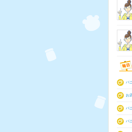
バ
お
バ
バ