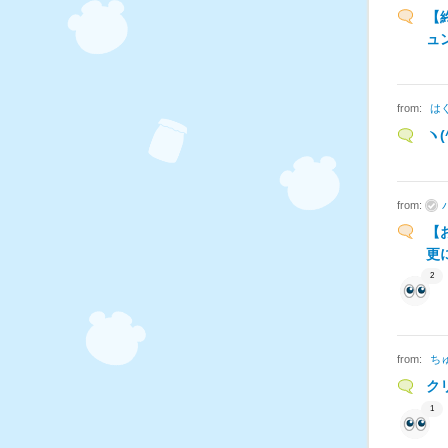
【
ュ
from:
は
ヽ
from:
【
更
2
from:
ち
ク
1